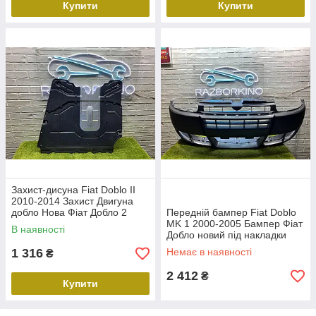
Купити
Купити
Захист-дисуна Fiat Doblo II
2010-2014 Захист Двигуна
добло Нова Фіат Добло 2
Передній бампер Fiat Doblo
Polcar
MK 1 2000-2005 Бампер Фіат
В наявності
Добло новий під накладки
ПТФ
1 316
Немає в наявності
₴
2 412
₴
Купити