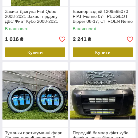
Захист Двигуна Fiat Qubo
Бампер задній 1309565070
2008-2021 Захист піддону
FIAT Fiorino 07-; PEUGEOT
ДВС Фиат Кубо 2008-2021
Bipper 08-17; CITROEN Nemo
08-17
В наявності
В наявності
1 016
2 241
₴
₴
Купити
Купити
Туманки протитуманні фари
Передній бампер фіат кубо
Лід дхо renault megane 3
фіоріно, пежо-біпер, сито-