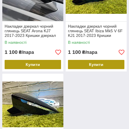
Накладки дзеркал чорний
Накладки дзеркал чорний
глянець SEAT Arona KJ7
глянець SEAT Ibiza Mk5 V 6F
2017-2023 Кришки дзеркал
KJ1 2017-2023 Кришки
Сеат Арона
дзеркал Сеат Ібіца МК5
В наявності
В наявності
1 100
1 100
₴/пара
₴/пара
Купити
Купити