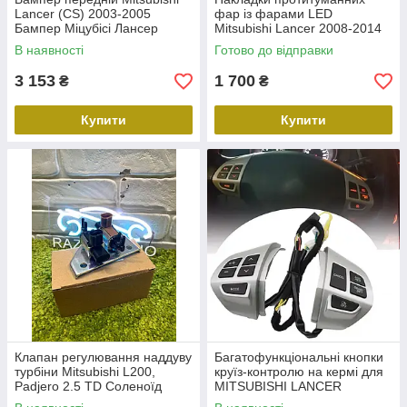
Lancer (CS) 2003-2005
фар із фарами LED
Бампер Міцубісі Лансер
Mitsubishi Lancer 2008-2014
523307
протитуманні фари Лансер
В наявності
Готово до відправки
Ікс 10
3 153
1 700
₴
₴
Купити
Купити
Клапан регулювання наддуву
Багатофункціональні кнопки
турбіни Mitsubishi L200,
круїз-контролю на кермі для
Padjero 2.5 TD Соленоїд
MITSUBISHI LANCER
наддуву Митсубищі Л200
OUTLANDER ASX 2007-2012