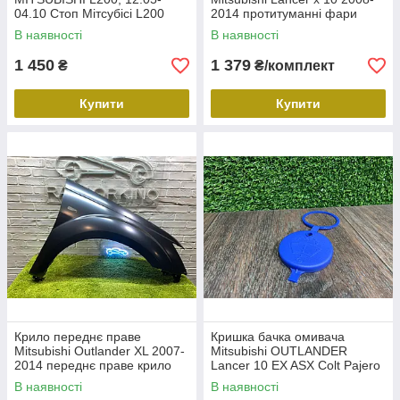
04.10 Стоп Мітсубісі L200
2014 протитуманні фари
8330A009
Лансер Ікс 10
В наявності
В наявності
1 450
1 379
₴
₴/комплект
Купити
Купити
Крило переднє праве
Кришка бачка омивача
Mitsubishi Outlander XL 2007-
Mitsubishi OUTLANDER
2014 переднє праве крило
Lancer 10 EX ASX Colt Pajero
Мітсубіщі Аутлендер ХЛ
Sport ASX L200s
В наявності
В наявності