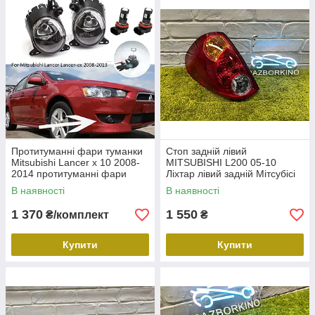
Протитуманні фари туманки
Стоп задній лівий
Mitsubishi Lancer x 10 2008-
MITSUBISHI L200 05-10
2014 протитуманні фари
Ліхтар лівий задній Мітсубісі
Лансер Ікс 10
Л200 8330A009
В наявності
В наявності
1 370
1 550
₴/комплект
₴
Купити
Купити