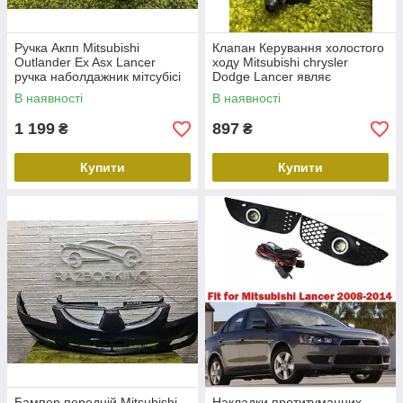
Ручка Акпп Mitsubishi
Клапан Керування холостого
Outlander Ex Asx Lancer
ходу Mitsubishi chrysler
ручка наболдажник мітсубісі
Dodge Lancer являє
лансер 10 асх аутлендер
собою628117 являє
В наявності
В наявності
собою628117 1450A132
1450A116
1 199
897
₴
₴
Купити
Купити
Бампер передній Mitsubishi
Накладки протитуманних