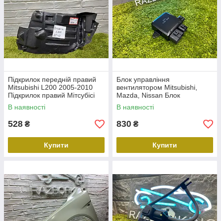
Підкрилок передній правий
Блок управління
Mitsubishi L200 2005-2010
вентилятором Mitsubishi,
Підкрилок правий Мітсубісі
Mazda, Nissan Блок
Л200 5279FP1T
управління вентилятором
В наявності
В наявності
новий Mitsubishi, Mazda
528
830
₴
₴
Купити
Купити