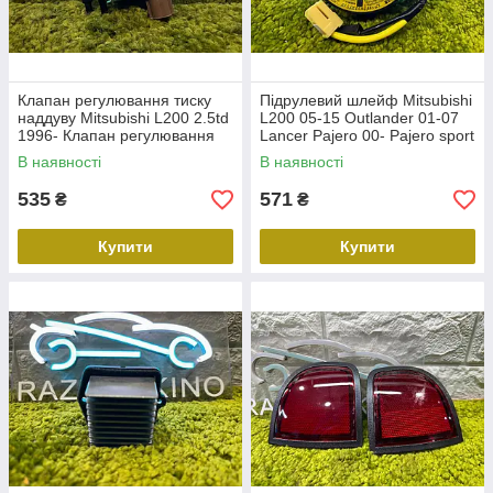
Клапан регулювання тиску
Підрулевий шлейф Mitsubishi
наддуву Mitsubishi L200 2.5td
L200 05-15 Outlander 01-07
1996- Клапан регулювання
Lancer Pajero 00- Pajero sport
тиску Mitsubishi L200 NTY
08- Шлейф керма новий
В наявності
В наявності
ECD-MS-005
Мітсубісі 8619A016
535
571
₴
₴
Купити
Купити