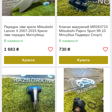
Переднє ліве крило Mitsubishi
Клапан вакуумний MR263723
Lancer X 2007-2015 Крило
Mitsubishi Pajero Sport 98-10
ліве переднє Митсубищі
Мітсубіші Паджеро Спорт)
Лансер 10 Ікс
В наявності
В наявності
1 683
730
₴
₴
Купити
Купити