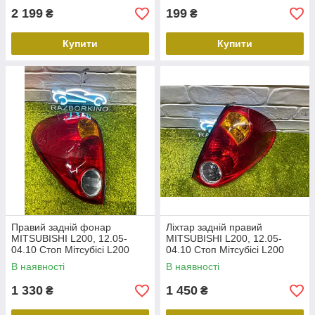
2 199
199
₴
₴
Купити
Купити
Правий задній фонар
Ліхтар задній правий
MITSUBISHI L200, 12.05-
MITSUBISHI L200, 12.05-
04.10 Стоп Мітсубісі L200
04.10 Стоп Мітсубісі L200
527987CE
8330A010
В наявності
В наявності
1 330
1 450
₴
₴