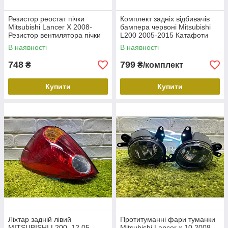
Резистор реостат пічки
Комплект задніх відбивачів
Mitsubishi Lancer X 2008-
бампера червоні Mitsubishi
Резистор вентилятора пічки
L200 2005-2015 Катафоти
Мітсубісі Лансер 10
штатні пари Мітсубісі Л200
В наявності
В наявності
7802A006
8355A015 8355A016
748
799
₴
₴/комплект
Купити
Купити
Ліхтар задній лівий
Протитуманні фари туманки
MITSUBISHI L200, 12.05-
Mitsubishi Lancer x 10 2008-