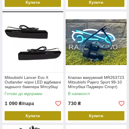
Купити
Купити
Mitsubishi Lancer Evo X
Клапан вакуумний MR263723
Outlander чорні LED відбивачі
Mitsubishi Pajero Sport 98-10
заднього бампера Мітсубіщі
Мітсубіші Паджеро Спорт)
Лансер Ікс
Готово до відправки
В наявності
1 090
730
₴/пара
₴
Купити
Купити