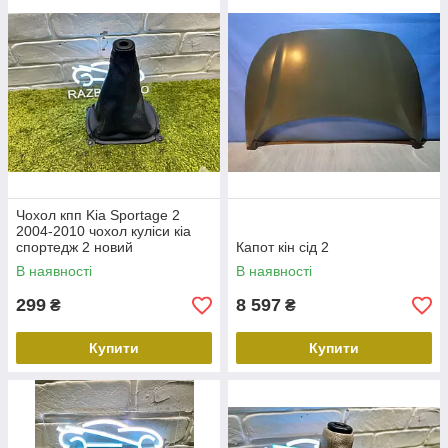
Чохол кпп Kia Sportage 2
2004-2010 чохол куліси кіа
спортедж 2 новий
Капот кін сід 2
В наявності
В наявності
299
8 597
₴
₴
Купити
Купити