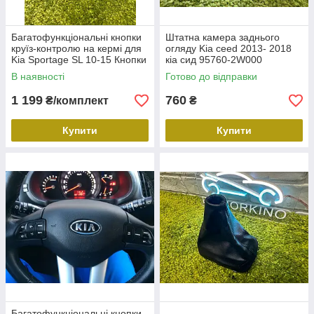
Багатофункціональні кнопки
Штатна камера заднього
круїз-контролю на кермі для
огляду Kia ceed 2013- 2018
Kia Sportage SL 10-15 Кнопки
кіа сид 95760-2W000
мультимедіа Кіа Спортедж
957602W000 95760A2100
В наявності
Готово до відправки
1 199
760
₴/комплект
₴
Купити
Купити
Багатофункціональні кнопки