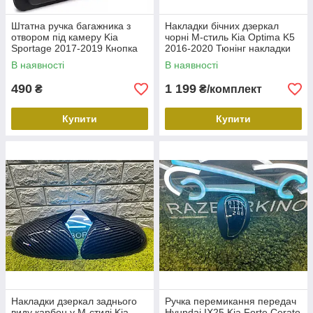
Штатна ручка багажника з
Накладки бічних дзеркал
отвором під камеру Kia
чорні M-стиль Kia Optima K5
Sportage 2017-2019 Кнопка
2016-2020 Тюнінг накладки
багажника ручка Кіа
дзеркал чорні Кіа Оптима К5
В наявності
В наявності
Спортейдж 81260D9010
490
1 199
₴
₴/комплект
Купити
Купити
Накладки дзеркал заднього
Ручка перемикання передач
виду карбон у М-стилі Kia
Hyundai IX25 Kia Forte Cerato