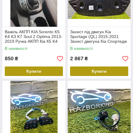
Важіль АКПП KIA Sorento K5
Захист під двигун Kia
K4 K3 K7 Soul 2 Optima 2013-
Sportage (QL) 2015-2021
2019 Ручка АКПП Кіа К5 K4
Захист двигуна Кіа Спортедж
K3 K7 Соул 2 Оптима
(Кюл) 41X13451T
В наявності
В наявності
850
2 867
₴
₴
Купити
Купити