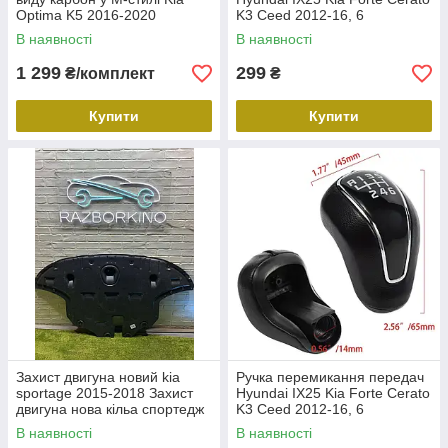
Optima K5 2016-2020
K3 Ceed 2012-16, 6
Карбонові накладки бічних
швидкостей наболдажник
В наявності
В наявності
дзеркал Кіа Оптима К5
1 299
299
₴/комплект
₴
Купити
Купити
Захист двигуна новий kia
Ручка перемикання передач
sportage 2015-2018 Захист
Hyundai IX25 Kia Forte Cerato
двигуна нова кільа спортедж
K3 Ceed 2012-16, 6
Захист Кіа спорт едж 41X134-
швидкостей наболдажник
В наявності
В наявності
5