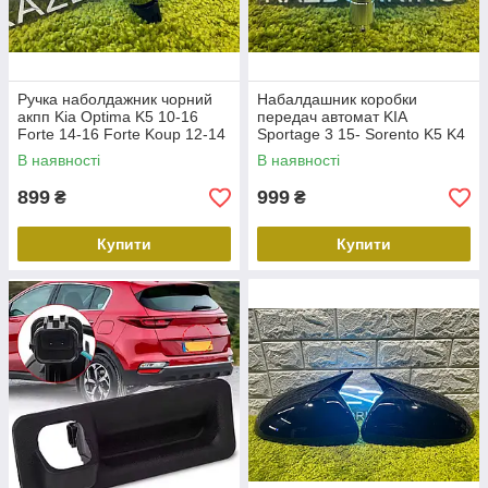
Ручка наболдажник чорний
Набалдашник коробки
акпп Kia Optima K5 10-16
передач автомат KIA
Forte 14-16 Forte Koup 12-14
Sportage 3 15- Sorento K5 K4
Soul 12-13 Ручка
K3 K7 Soul 2 Ceed Optima Rio
В наявності
В наявності
перемикання передач акпп
12- Ручка акпп Кіа Спортейдж
Кіа
3
899
999
₴
₴
Купити
Купити