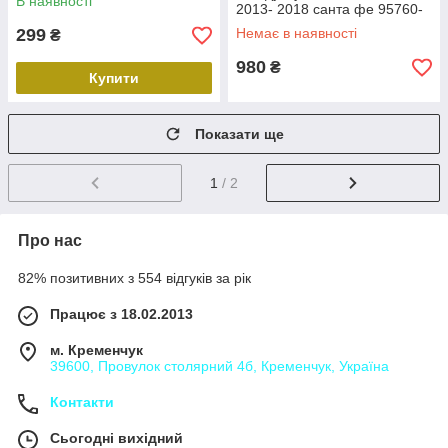
В наявності
новий Хюндай Кіа
2013- 2018 санта фе 95760-
2W000 957602W000
299
Немає в наявності
₴
95760A2100
980
₴
Купити
Показати ще
1
/ 2
Про нас
82% позитивних з 554 відгуків за рік
Працює з 18.02.2013
м. Кременчук
39600, Провулок столярний 4б, Кременчук, Україна
Контакти
Сьогодні вихідний