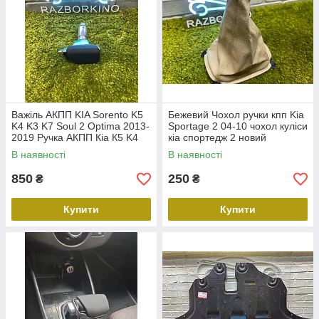
Важіль АКПП KIA Sorento K5
Бежевий Чохол ручки кпп Kia
K4 K3 K7 Soul 2 Optima 2013-
Sportage 2 04-10 чохол куліси
2019 Ручка АКПП Кіа К5 K4
кіа спортедж 2 новий
K3 K7 Соул 2 Оптима
В наявності
В наявності
850
250
₴
₴
Купити
Купити