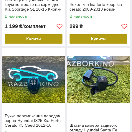
круїз-контролю на кермі для
Чохол кпп kia forte koup kia
Kia Sportage SL 10-15 Кнопки
cerato 2009-2013 новий
мультимедіа Кіа Спортедж
В наявності
В наявності
1 199
299
₴/комплект
₴
Купити
Купити
Ручка перемикання передач
чорна Hyundai IX25 Kia Forte
Cerato K3 Ceed 2012-16
Штатна камера заднього
Наболдажник 5-швидкостей
огляду Hyundai Santa Fe