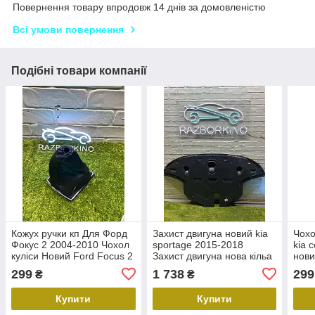
Повернення товару впродовж 14 днів за домовленістю
Всі умови повернення
Подібні товари компанії
Кожух ручки кп Для Форд
Захист двигуна новий kia
Чохо
Фокус 2 2004-2010 Чохол
sportage 2015-2018
kia 
куліси Новий Ford Focus 2
Захист двигуна нова кільа
нов
спортедж Захист Кіа спорт
299
1 738
299
₴
₴
едж 41X134-5
Купити
Купити