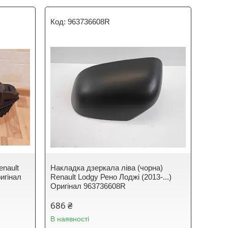
963736608R
enault
Накладка дзеркала ліва (чорна)
ригінал
Renault Lodgy Рено Лоджі (2013-...)
Оригінал 963736608R
686 ₴
В наявності