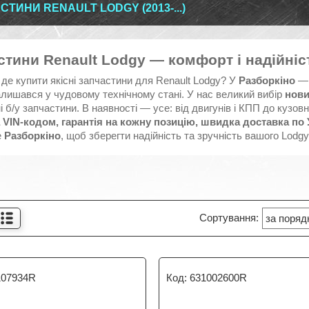
ТИНИ RENAULT LODGY (2013-...)
стини Renault Lodgy — комфорт і надійніс
де купити якісні запчастини для Renault Lodgy? У
Разборкіно
— 
алишався у чудовому технічному стані. У нас великий вибір
нови
і б/у запчастини. В наявності — усе: від двигунів і КПП до кузо
а VIN-кодом, гарантія на кожну позицію, швидка доставка по У
е
Разборкіно
, щоб зберегти надійність та зручність вашого Lodgy
107934R
631002600R