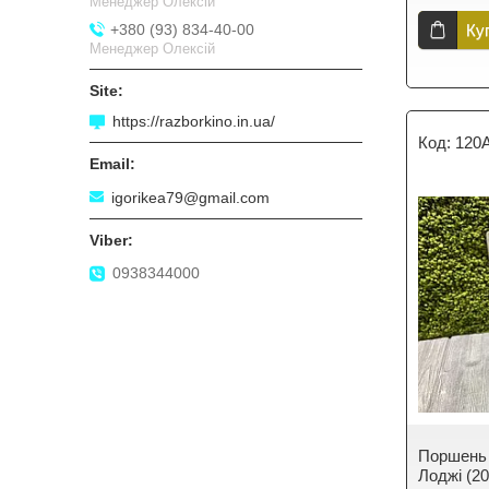
Менеджер Олексій
+380 (93) 834-40-00
Ку
Менеджер Олексій
https://razborkino.in.ua/
120
igorikea79@gmail.com
0938344000
Поршень 
Лоджі (201