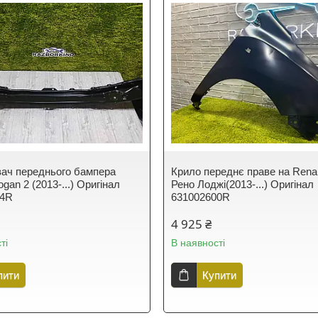
ач переднього бампера
Крило переднє праве на Renau
ogan 2 (2013-...) Оригінал
Рено Лоджі(2013-...) Оригінал
34R
631002600R
4 925 ₴
ті
В наявності
пити
Купити