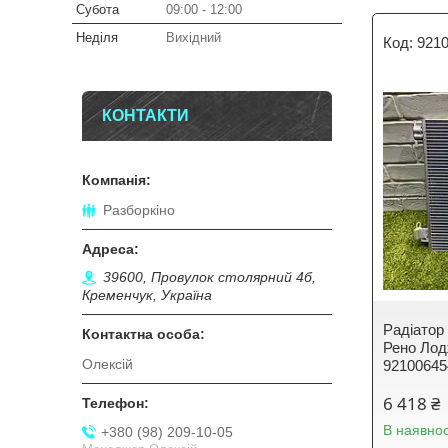
Субота
09:00
12:00
Неділя
Вихідний
921
КОНТАКТИ
Разборкіно
39600, Провулок столярний 4б,
Кременчук, Україна
Радіатор
Рено Лодж
Олексій
9210064
6 418 ₴
В наявнос
+380 (98) 209-10-05