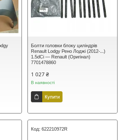
odgy
Болти головки блоку циліндрів
Renault Lodgy Рено Лоджі (2012-...)
1.5dCi — Renault (Оригінал)
7701478860
1 027 ₴
В наявності
Купити
622210972R