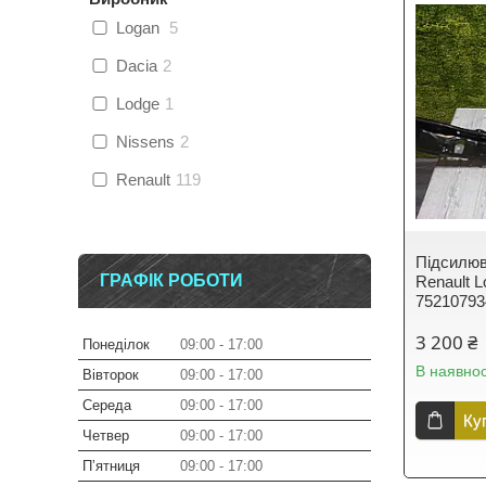
Logan
5
Dacia
2
Lodge
1
Nissens
2
Renault
119
Підсилюв
ГРАФІК РОБОТИ
Renault L
7521079
3 200 ₴
Понеділок
09:00
17:00
В наявнос
Вівторок
09:00
17:00
Середа
09:00
17:00
Ку
Четвер
09:00
17:00
Пʼятниця
09:00
17:00