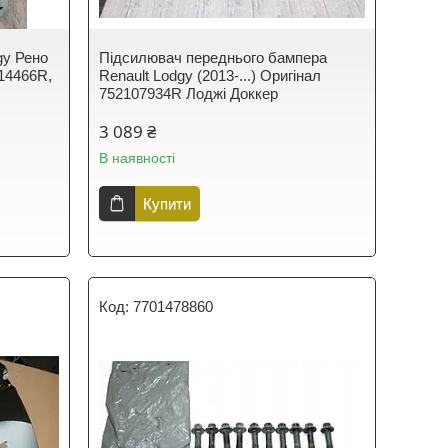
dgy Рено
Підсилювач переднього бампера
014466R,
Renault Lodgy (2013-...) Оригінал
752107934R Лоджі Доккер
3 089 ₴
В наявності
Купити
7701478860