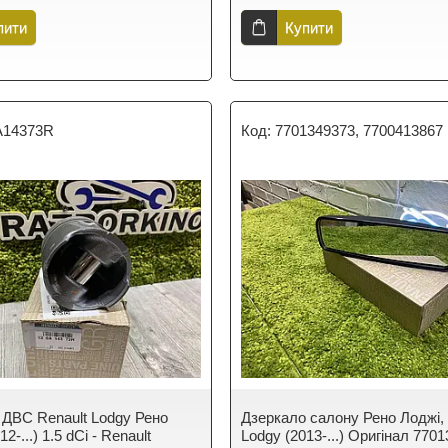
пити
Купити
A14373R
7701349373, 7700413867
ДВС Renault Lodgy Рено
Дзеркало салону Рено Лоджі, 
2-...) 1.5 dCi - Renault
Lodgy (2013-...) Оригінал 770