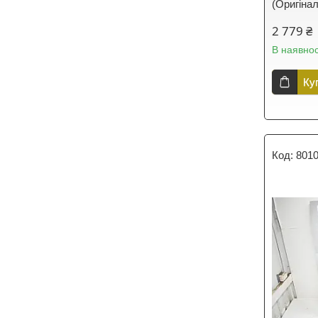
(Оригіна
2 779 ₴
В наявнос
Ку
801