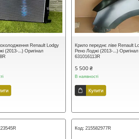
 охолодження Renault Lodgy
Крило переднє ліве Renault L
і (2013-...) Оригінал
Рено Лоджі (2013-...) Оригінал
78R
631016113R
5 500 ₴
ті
В наявності
пити
Купити
223545R
215582977R