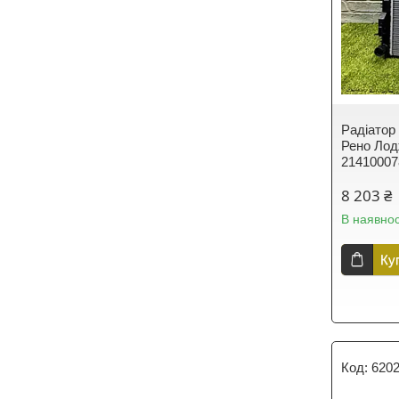
Радіатор
Рено Лодж
2141000
8 203 ₴
В наявнос
Ку
620