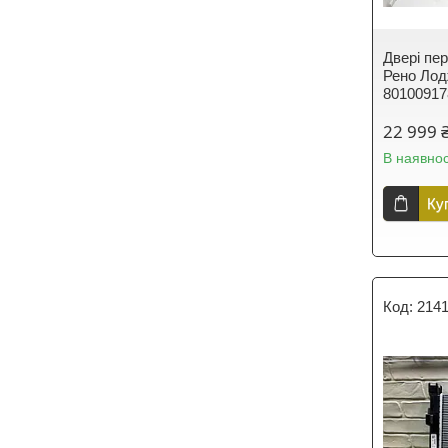
Двері пер
Рено Лодж
80100917
22 999 
В наявнос
Ку
214