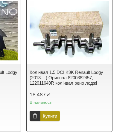
lt Lodgy
Колінвал 1.5 DCI K9K Renault Lodgy
(2013-...) Оригінал 8200382457,
122011649R колінвал рено лоджі
18 487 ₴
В наявності
Купити