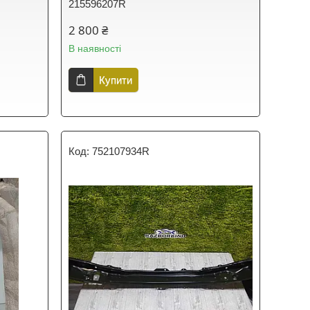
215596207R
2 800 ₴
В наявності
Купити
752107934R