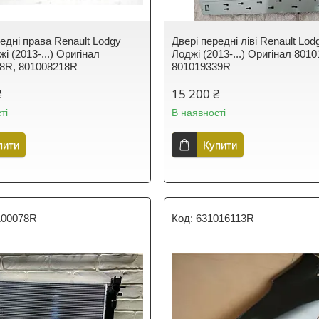
едні права Renault Lodgy
Двері передні ліві Renault Lo
і (2013-...) Оригінал
Лоджі (2013-...) Оригінал 801
8R, 801008218R
801019339R
₴
15 200 ₴
ті
В наявності
пити
Купити
100078R
631016113R