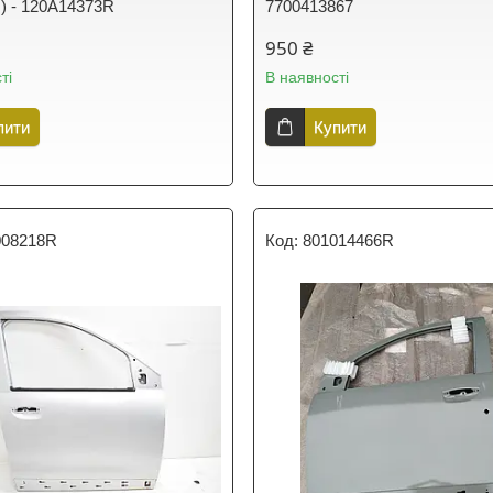
л) - 120A14373R
7700413867
950 ₴
ті
В наявності
пити
Купити
008218R
801014466R