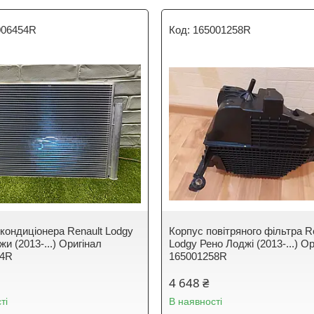
006454R
165001258R
 кондиціонера Renault Lodgy
Корпус повітряного фільтра R
и (2013-...) Оригінал
Lodgy Рено Лоджі (2013-...) О
54R
165001258R
4 648 ₴
ті
В наявності