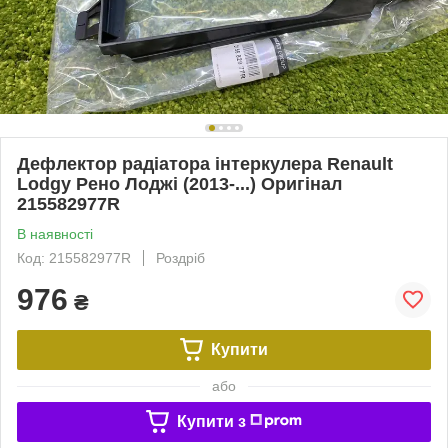
Дефлектор радіатора інтеркулера Renault
Lodgy Рено Лоджі (2013-...) Оригінал
215582977R
В наявності
Код: 215582977R
Роздріб
976
₴
Купити
або
Купити з