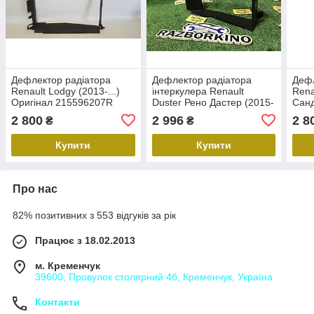
Дефлектор радіатора
Дефлектор радіатора
Дефл
Renault Lodgy (2013-...)
інтеркулера Renault
Rena
Оригінал 215596207R
Duster Рено Дастер (2015-
Санд
лоджі рено
2017) оригінал
Ориг
2 800
2 996
2 8
₴
₴
215592385R
Купити
Купити
Про нас
82% позитивних з 553 відгуків за рік
Працює з 18.02.2013
м. Кременчук
39600, Провулок столярний 4б, Кременчук, Україна
Контакти