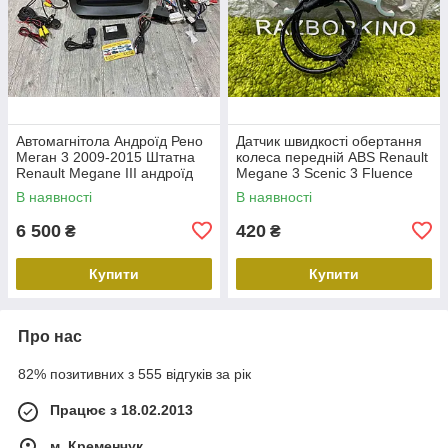
Автомагнітола Андроїд Рено
Датчик швидкості обертання
Меган 3 2009-2015 Штатна
колеса передній ABS Renault
Renault Megane III андроїд
Megane 3 Scenic 3 Fluence
10.0 1G RAM 16Gb ROM Wi-
Duster Датчик ABS передній
В наявності
В наявності
Fi камера
Рено Меган 3 479109155
6 500
420
₴
₴
Купити
Купити
Про нас
82% позитивних з 555 відгуків за рік
Працює з 18.02.2013
м. Кременчук