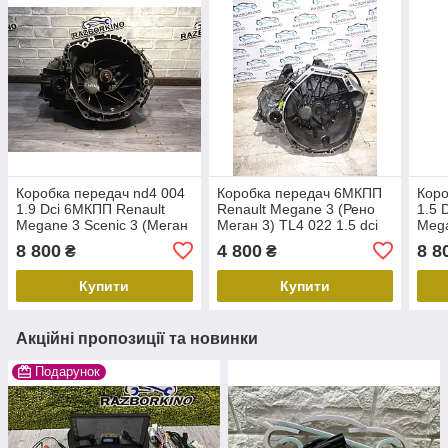
Коробка передач nd4 004
Коробка передач 6МКПП
Коро
1.9 Dci 6МКПП Renault
Renault Megane 3 (Рено
1.5 
Megane 3 Scenic 3 (Меган
Меган 3) TL4 022 1.5 dci
Mega
Сценік)
8200790637
Сцен
8 800
4 800
8 8
₴
₴
Купити
Купити
Акційні пропозиції та новинки
Подарунок