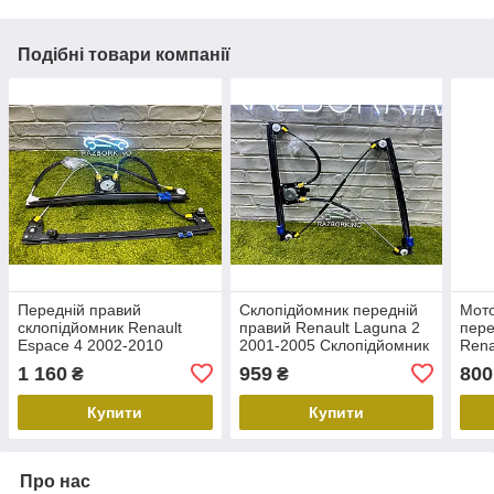
Подібні товари компанії
Передній правий
Склопідйомник передній
Мото
склопідйомник Renault
правий Renault Laguna 2
пере
Espace 4 2002-2010
2001-2005 Склопідйомник
Rena
Склопідйомник Рено
Рено лагуна 2 6037PSG2
мега
1 160
959
800
₴
₴
Еспейc
6052PSG2,8200017894
Купити
Купити
Про нас