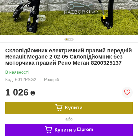
Склопідйомник електричний правий передній
Renault Megane 2 02-05 Склопідйомник без
моторчика правий Рено Меган 8200325137
В наявності
Код: 6012PSG2
Роздріб
1 026
₴
Купити
або
Купити з