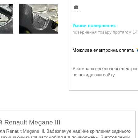
повернення товару протягом 14
У компанії підключені електро
не покидаючи сайту.
 Renault Megane III
я Renault Megane III. Забезпечує надійне кріплення заднього
 захищаючи кузов автомобіля від пошкоджень. Виготовлений