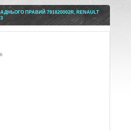
АДНЬОГО ПРАВИЙ 791820002R, RENAULT
 3
26