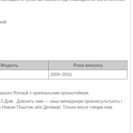
вий
Модель
Роки випуску
2009–2016
вашого Renault з оригінальним кронштейном.
 15 Днів . Дзвоніть нам — наші менеджери проконсультують і
 Новою Поштою або Делівері. Тільки якісні товари нові