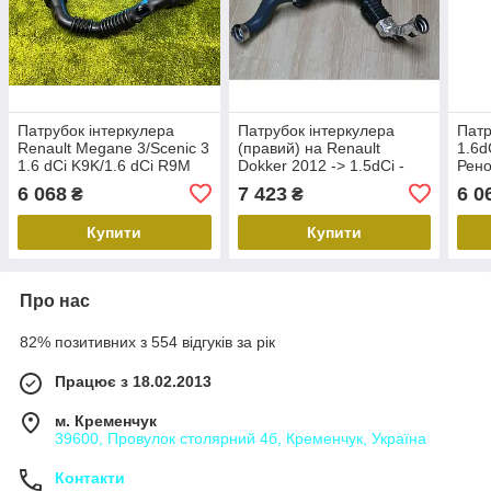
Патрубок інтеркулера
Патрубок інтеркулера
Патр
Renault Megane 3/Scenic 3
(правий) на Renault
1.6d
1.6 dCi K9K/1.6 dCi R9M
Dokker 2012 -> 1.5dCi -
Рено
144603264R Рено Меган
доккер (Оригінал) -
Rena
6 068
7 423
6 0
₴
₴
3/Сценік 3
144604018R
1446
Купити
Купити
Про нас
82% позитивних з 554 відгуків за рік
Працює з 18.02.2013
м. Кременчук
39600, Провулок столярний 4б, Кременчук, Україна
Контакти