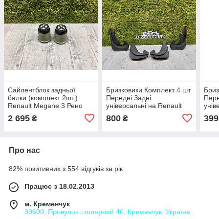
Сайлентблок задньої
Бризковики Комплект 4 шт
Бриз
балки (комплект 2шт.)
Передні Задні
Пере
Renault Megane 3 Рено
універсальні на Renault
унів
Меган 3 (2009-2016)
Megane 1,2,3,4 Рено
Clio
2 695
800
399
₴
₴
Оригінал 550447517R
Меган 1,2,3,4
1,2,
Про нас
82% позитивних з 554 відгуків за рік
Працює з 18.02.2013
м. Кременчук
39600, Провулок столярний 4б, Кременчук, Україна