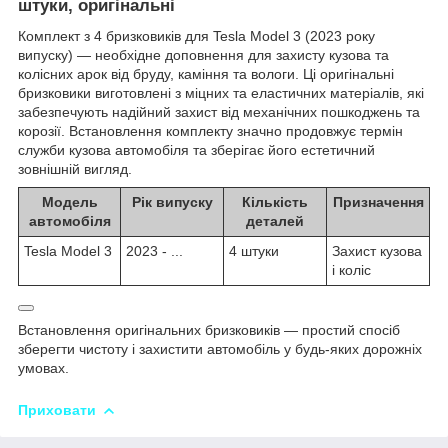
штуки, оригінальні
Комплект з 4 бризковиків для Tesla Model 3 (2023 року
випуску) — необхідне доповнення для захисту кузова та
колісних арок від бруду, каміння та вологи. Ці оригінальні
бризковики виготовлені з міцних та еластичних матеріалів, які
забезпечують надійний захист від механічних пошкоджень та
корозії. Встановлення комплекту значно продовжує термін
служби кузова автомобіля та зберігає його естетичний
зовнішній вигляд.
Модель
Рік випуску
Кількість
Призначення
автомобіля
деталей
Tesla Model 3
2023 - ...
4 штуки
Захист кузова
і коліс
Встановлення оригінальних бризковиків — простий спосіб
зберегти чистоту і захистити автомобіль у будь-яких дорожніх
умовах.
Приховати