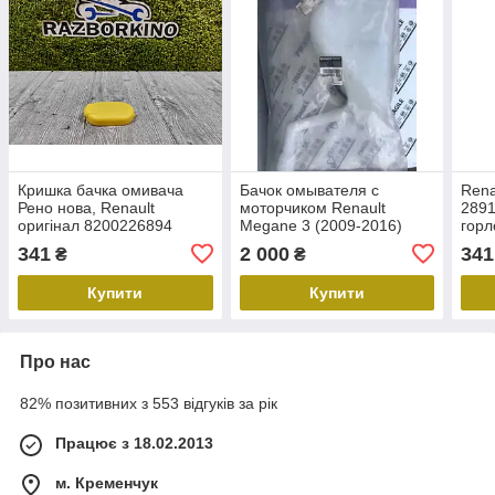
Кришка бачка омивача
Бачок омывателя с
Rena
Рено нова, Renault
моторчиком Renault
289
оригінал 8200226894
Megane 3 (2009-2016)
горл
Оригинал 289103155R
Рено
341
2 000
341
₴
₴
Рено меган
мега
Купити
Купити
Про нас
82% позитивних з 553 відгуків за рік
Працює з 18.02.2013
м. Кременчук