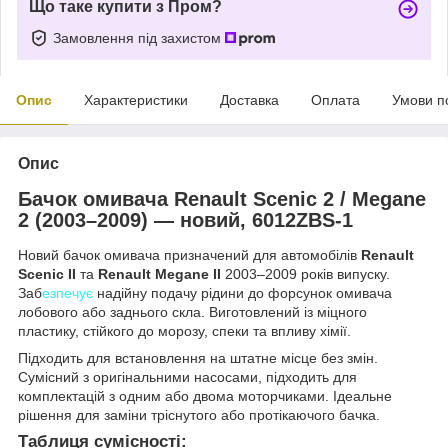
Що таке купити з Пром?
Замовлення під захистом
Опис
Характеристики
Доставка
Оплата
Умови п
Опис
Бачок омивача Renault Scenic 2 / Megane
2 (2003–2009) — новий, 6012ZBS-1
Новий бачок омивача призначений для автомобілів
Renault
Scenic II
та
Renault Megane II
2003–2009 років випуску.
Заб
езпечує
надійну подачу рідини до форсунок омивача
лобового або заднього скла. Виготовлений із міцного
пластику, стійкого до морозу, спеки та впливу хімії.
Підходить для встановлення на штатне місце без змін.
Сумісний з оригінальними насосами, підходить для
комплектацій з одним або двома моторчиками. Ідеальне
рішення для заміни тріснутого або протікаючого бачка.
Таблиця сумісності: