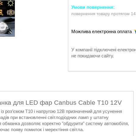
повернення товару протягом 14
У компанії підключені електро
не покидаючи сайту.
нка для LED фар Canbus Cable T10 12V
з роз’ємом T10 і напругою 12В призначений для усунення
ладів при встановленні світлодіодних ламп у штатну
 обманка дозволяє коректно "обдурити" систему автомобіля,
чає появу помилок і мерехтіння світла.