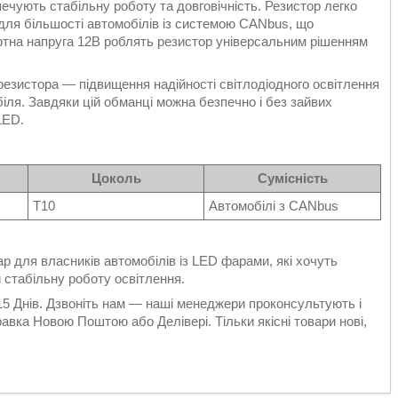
печують стабільну роботу та довговічність. Резистор легко
для більшості автомобілів із системою CANbus, що
артна напруга 12В роблять резистор універсальним рішенням
езистора — підвищення надійності світлодіодного освітлення
іля. Завдяки цій обманці можна безпечно і без зайвих
LED.
Цоколь
Сумісність
T10
Автомобілі з CANbus
 для власників автомобілів із LED фарами, які хочуть
 стабільну роботу освітлення.
 15 Днів. Дзвоніть нам — наші менеджери проконсультують і
авка Новою Поштою або Делівері. Тільки якісні товари нові,