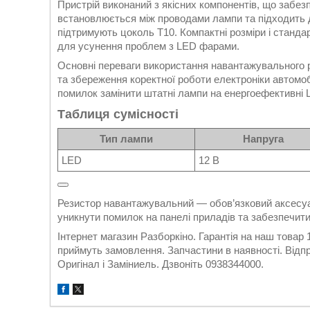
Пристрій виконаний з якісних компонентів, що забез
встановлюється між проводами лампи та підходить 
підтримують цоколь T10. Компактні розміри і станд
для усунення проблем з LED фарами.
Основні переваги використання навантажувального р
та збереження коректної роботи електроніки автомоб
помилок замінити штатні лампи на енергоефективні 
Таблиця сумісності
Тип лампи
Напруга
LED
12 В
Резистор навантажувальний — обов’язковий аксесуар
уникнути помилок на панелі приладів та забезпечити
Інтернет магазин Разборкіно. Гарантія на наш товар
приймуть замовлення. Запчастини в наявності. Відпр
Оригінал і Заміниель. Дзвоніть 0938344000.