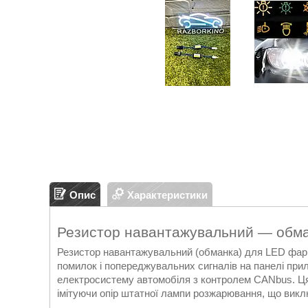
Опис
Характеристики
Резистор навантажувальний — обма
Резистор навантажувальний (обманка) для LED фар і
помилок і попереджувальних сигналів на панелі при
електросистему автомобіля з контролем CANbus. Ця
імітуючи опір штатної лампи розжарювання, що виклю