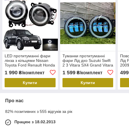
LED протитуманні фари
Туманки протитуманні
Пово
лінза з кільцями Nissan
фари Лід дхо Suzuki Swift
Лід 
Toyota Ford Renault Honda
2 3 Vitara SX4 Grand Vitara
2009
Mitsubishi Туманки ПТФ
сузуки
Повт
1 990
1 599
499
₴/комплект
₴/комплект
передні лінза Mitsubishi
нова
Купити
Купити
Про нас
82% позитивних з 555 відгуків за рік
Працює з 18.02.2013