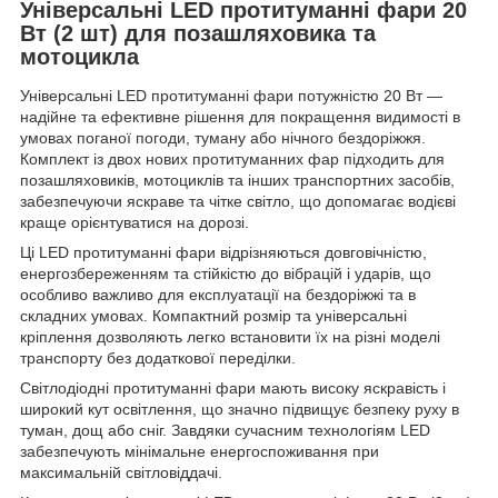
Універсальні LED протитуманні фари 20
Вт (2 шт) для позашляховика та
мотоцикла
Універсальні LED протитуманні фари потужністю 20 Вт —
надійне та ефективне рішення для покращення видимості в
умовах поганої погоди, туману або нічного бездоріжжя.
Комплект із двох нових протитуманних фар підходить для
позашляховиків, мотоциклів та інших транспортних засобів,
забезпечуючи яскраве та чітке світло, що допомагає водієві
краще орієнтуватися на дорозі.
Ці LED протитуманні фари відрізняються довговічністю,
енергозбереженням та стійкістю до вібрацій і ударів, що
особливо важливо для експлуатації на бездоріжжі та в
складних умовах. Компактний розмір та універсальні
кріплення дозволяють легко встановити їх на різні моделі
транспорту без додаткової переділки.
Світлодіодні протитуманні фари мають високу яскравість і
широкий кут освітлення, що значно підвищує безпеку руху в
туман, дощ або сніг. Завдяки сучасним технологіям LED
забезпечують мінімальне енергоспоживання при
максимальній світловіддачі.