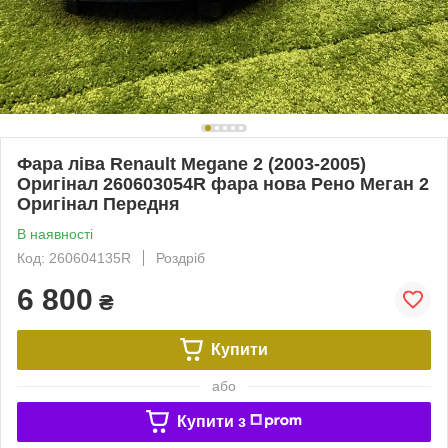
Фара ліва Renault Megane 2 (2003-2005)
Оригінал 260603054R фара нова Рено Меган 2
Оригінал Передня
В наявності
Код: 260604135R
Роздріб
6 800
₴
Купити
або
Купити з