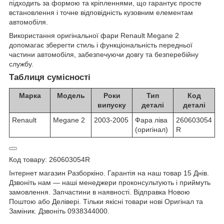
підходить за формою та кріпленнями, що гарантує просте
встановлення і точне відповідність кузовним елементам
автомобіля.
Використання оригінальної фари Renault Megane 2
допомагає зберегти стиль і функціональність передньої
частини автомобіля, забезпечуючи довгу та безперебійну
службу.
Таблиця сумісності
Марка
Модель
Роки
Тип
Код
випуску
деталі
деталі
Renault
Megane 2
2003-2005
Фара ліва
260603054
(оригінал)
R
Код товару: 260603054R
Інтернет магазин Разборкіно. Гарантія на наш товар 15 Днів.
Дзвоніть нам — наші менеджери проконсультують і приймуть
замовлення. Запчастини в наявності. Відправка Новою
Поштою або Делівері. Тільки якісні товари нові Оригінал та
Заміник. Дзвоніть 0938344000.