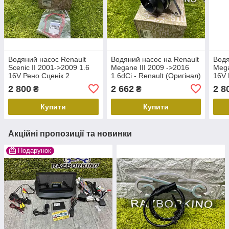
Водяний насос Renault
Водяний насос на Renault
Водя
Scenic II 2001->2009 1.6
Megane III 2009 ->2016
Mega
16V Рено Сценік 2
1.6dCi - Renault (Оригінал)
16V 
(Оригінал) 210100753R
- 210108796R Рено Меган
(Ори
2 800
2 662
2 8
₴
₴
3 помпа
Купити
Купити
Акційні пропозиції та новинки
Подарунок