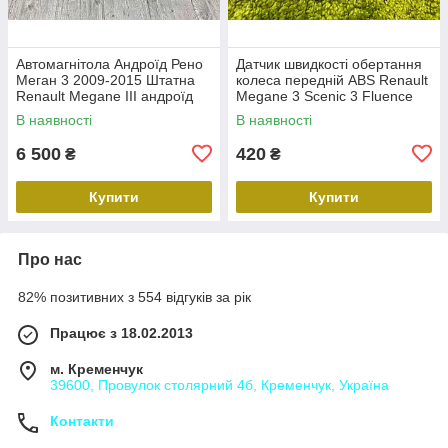
Автомагнітола Андроїд Рено
Датчик швидкості обертання
Меган 3 2009-2015 Штатна
колеса передній ABS Renault
Renault Megane III андроїд
Megane 3 Scenic 3 Fluence
10.0 1G RAM 16Gb ROM Wi-
Duster Датчик ABS передній
В наявності
В наявності
Fi камера
Рено Меган 3 479109155
6 500
420
₴
₴
Купити
Купити
Про нас
82% позитивних з 554 відгуків за рік
Працює з 18.02.2013
м. Кременчук
39600, Провулок столярний 4б, Кременчук, Україна
Контакти