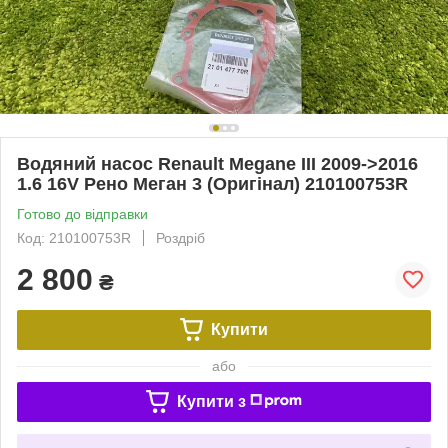
Водяний насос Renault Megane III 2009->2016
1.6 16V Рено Меган 3 (Оригінал) 210100753R
Готово до відправки
Код: 210100753R
Роздріб
2 800
₴
Купити
або
Купити з