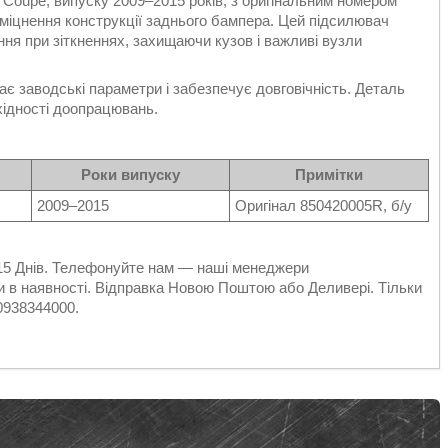
Coupe, випуску 2009–2015 років, з оригінальним номером
міцнення конструкції заднього бампера. Цей підсилювач
ня при зіткненнях, захищаючи кузов і важливі вузли
ає заводські параметри і забезпечує довговічність. Деталь
хідності доопрацювань.
Роки випуску
Примітки
2009–2015
Оригінал 850420005R, б/у
р 15 Днів. Телефонуйте нам — наші менеджери
 в наявності. Відправка Новою Поштою або Деливері. Тільки
 0938344000.