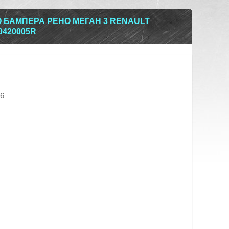
 БАМПЕРА РЕНО МЕГАН 3 RENAULT
50420005R
26