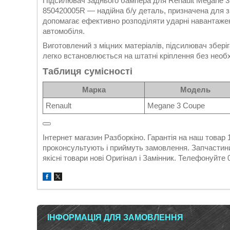
Підсилювач заднього бампера для Renault Megane 3 
850420005R — надійна б/у деталь, призначена для з
допомагає ефективно розподіляти ударні навантажен
автомобіля.
Виготовлений з міцних матеріалів, підсилювач зберіг
легко встановлюється на штатні кріплення без необ
Таблиця сумісності
Марка
Модель
Renault
Megane 3 Coupe
Інтернет магазин Разборкіно. Гарантія на наш това
проконсультують і приймуть замовлення. Запчастини
якісні товари нові Оригінал і Замінник. Телефонуйте
ІНФОРМАЦІЯ ДЛЯ ЗАМОВЛЕННЯ