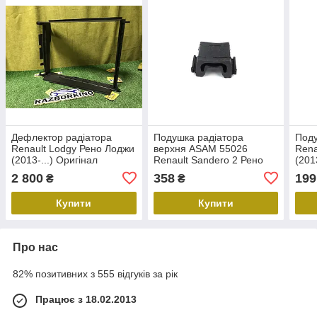
Дефлектор радіатора
Подушка радіатора
Поду
Renault Lodgy Рено Лоджи
верхня ASAM 55026
Rena
(2013-...) Оригінал
Renault Sandero 2 Рено
(201
215596207R
Сандеро 2 (2013)
215
2 800
358
199
₴
₴
Оригінальний номер:
215060007R
Купити
Купити
Про нас
82% позитивних з 555 відгуків за рік
Працює з 18.02.2013