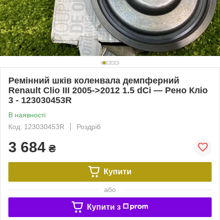
Ремінний шків коленвала демпферний
Renault Clio III 2005->2012 1.5 dCi — Рено Кліо
3 - 123030453R
В наявності
Код: 123030453R
Роздріб
3 684
₴
Купити
або
Купити з