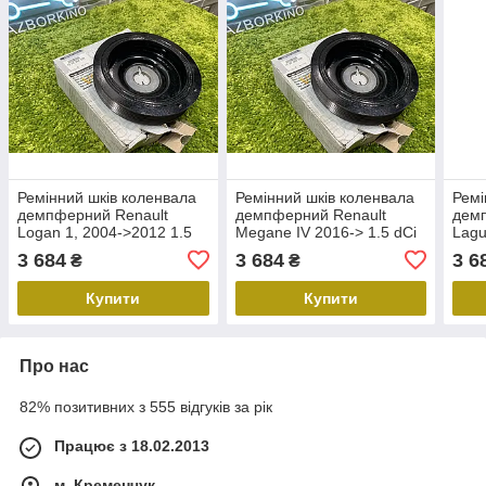
Ремінний шків коленвала
Ремінний шків коленвала
Ремі
демпферний Renault
демпферний Renault
дем
Logan 1, 2004->2012 1.5
Megane IV 2016-> 1.5 dCi
Lagu
dCi — Рено Логан 1 -
— Рено Меган 4 -
dCi 
3 684
3 684
3 6
₴
₴
123030453R
123030453R
123
Купити
Купити
Про нас
82% позитивних з 555 відгуків за рік
Працює з 18.02.2013
м. Кременчук