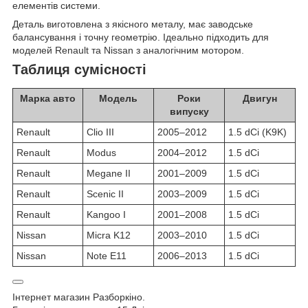
елементів системи.
Деталь виготовлена з якісного металу, має заводське
балансування і точну геометрію. Ідеально підходить для
моделей Renault та Nissan з аналогічним мотором.
Таблиця сумісності
Марка авто
Модель
Роки
Двигун
випуску
Renault
Clio III
2005–2012
1.5 dCi (K9K)
Renault
Modus
2004–2012
1.5 dCi
Renault
Megane II
2001–2009
1.5 dCi
Renault
Scenic II
2003–2009
1.5 dCi
Renault
Kangoo I
2001–2008
1.5 dCi
Nissan
Micra K12
2003–2010
1.5 dCi
Nissan
Note E11
2006–2013
1.5 dCi
Інтернет магазин Разборкіно.