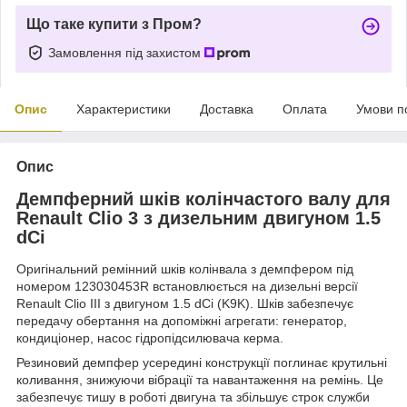
Що таке купити з Пром?
Замовлення під захистом
Опис
Характеристики
Доставка
Оплата
Умови п
Опис
Демпферний шків колінчастого валу для
Renault Clio 3 з дизельним двигуном 1.5
dCi
Оригінальний ремінний шків колінвала з демпфером під
номером 123030453R встановлюється на дизельні версії
Renault Clio III з двигуном 1.5 dCi (K9K). Шків забезпечує
передачу обертання на допоміжні агрегати: генератор,
кондиціонер, насос гідропідсилювача керма.
Резиновий демпфер усередині конструкції поглинає крутильні
коливання, знижуючи вібрації та навантаження на ремінь. Це
забезпечує тишу в роботі двигуна та збільшує строк служби