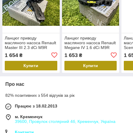
Ланцюг приводу
Ланцюг приводу
Ланц
масляного насоса Renault
масляного насоса Renault
масл
Master III 2.3 dCi M9R
Megane IV 1.6 dCi M9R
Scen
(Original 150A06727R)
(Original 150A00005R)
(Ori
1 654
1 653
1 6
₴
₴
Рено Мастер 3
Рено Меган 4
Рено
Купити
Купити
Про нас
82% позитивних з 554 відгуків за рік
Працює з 18.02.2013
м. Кременчук
39600, Провулок столярний 4б, Кременчук, Україна
Контакти