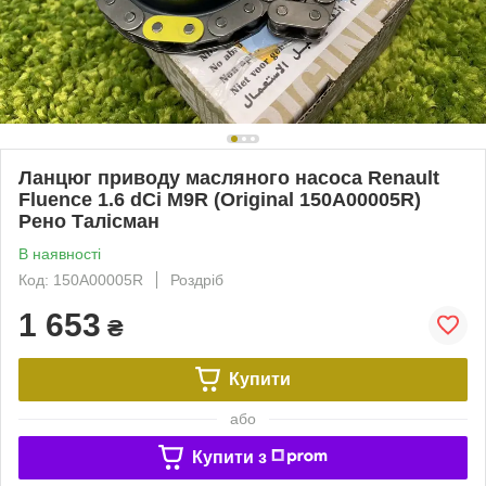
Ланцюг приводу масляного насоса Renault
Fluence 1.6 dCi M9R (Original 150A00005R)
Рено Талісман
В наявності
Код: 150A00005R
Роздріб
1 653
₴
Купити
або
Купити з