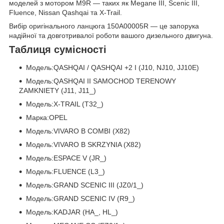
моделей з мотором M9R — таких як Megane III, Scenic III,
Fluence, Nissan Qashqai та X-Trail.
Вибір оригінального ланцюга 150A00005R — це запорука
надійної та довготривалої роботи вашого дизельного двигуна.
Таблиця сумісності
Модель:QASHQAI / QASHQAI +2 I (J10, NJ10, JJ10E)
Модель:QASHQAI II SAMOCHOD TERENOWY
ZAMKNIETY (J11, J11_)
Модель:X-TRAIL (T32_)
Марка:OPEL
Модель:VIVARO B COMBI (X82)
Модель:VIVARO B SKRZYNIA (X82)
Модель:ESPACE V (JR_)
Модель:FLUENCE (L3_)
Модель:GRAND SCENIC III (JZ0/1_)
Модель:GRAND SCENIC IV (R9_)
Модель:KADJAR (HA_, HL_)