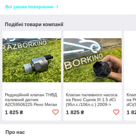
Всі умови повернення
Подібні товари компанії
Редукційний клапан ТНВД
Клапан паливного насоса
Клап
паливний датчик
на Рено Сценік III 1.5 dCi
на Р
A2C59506225 Рено Меган
(95л.с./106л.с.) 2009->
dCi(
Модус Сценік Renault
VDO A2C59506225 Код:
200
1 825
1 825
1 8
₴
₴
Megane Modus Scenic
A2C59506225
Про нас