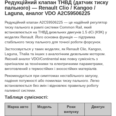
Редукційний клапан ТНВД (датчик тиску
пального) — Renault Clio / Kangoo /
Laguna, аналог VDO A2C59506225
Редукційний клапан A2C59506225 — це надійний регулятор
тиску пального в рампі системи Common Rail, який
встановлюється на ТНВД дизельних двигунів 1.5 dCi (K9K) у
моделях Renault. Його основна функція — підтримка
стабільного тиску пального для точної роботи форсунок.
Застосовується у таких моделях, як Renault Clio, Kangoo,
Laguna, Thalia та інших з аналогічним дизельним мотором.
Якісний аналог VDO/Continental має повну сумісність з
оригіналом за технічними та електричними параметрами,
виготовлений з термостійких і зносостійких матеріалів.
Рекомендується при симптомах нестабільного запуску,
падіння потужності або помилках тиску пального. Легко
встановлюється без змін і відновлює правильну роботу
паливної системи.
Таблиця сумісності:
Марка авто
Модель
Роки
Двигун
випуску