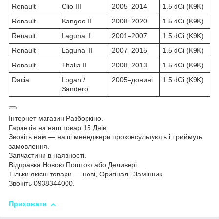
Renault
Clio III
2005–2014
1.5 dCi (K9K)
Renault
Kangoo II
2008–2020
1.5 dCi (K9K)
Renault
Laguna II
2001–2007
1.5 dCi (K9K)
Renault
Laguna III
2007–2015
1.5 dCi (K9K)
Renault
Thalia II
2008–2013
1.5 dCi (K9K)
Dacia
Logan /
2005–донині
1.5 dCi (K9K)
Sandero
Інтернет магазин Разборкіно.
Гарантія на наш товар 15 Днів.
Звоніть нам — наші менеджери проконсультують і приймуть
замовлення.
Запчастини в наявності.
Відправка Новою Поштою або Деливері.
Тільки якісні товари — нові, Оригінал і Замінник.
Звоніть 0938344000.
Приховати