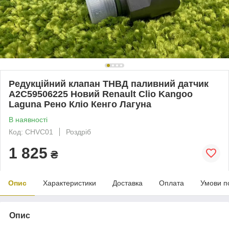
Редукційний клапан ТНВД паливний датчик
A2C59506225 Новий Renault Clio Kangoo
Laguna Рено Кліо Кенго Лагуна
В наявності
Код: CHVC01
Роздріб
1 825
₴
Опис
Характеристики
Доставка
Оплата
Умови п
Опис