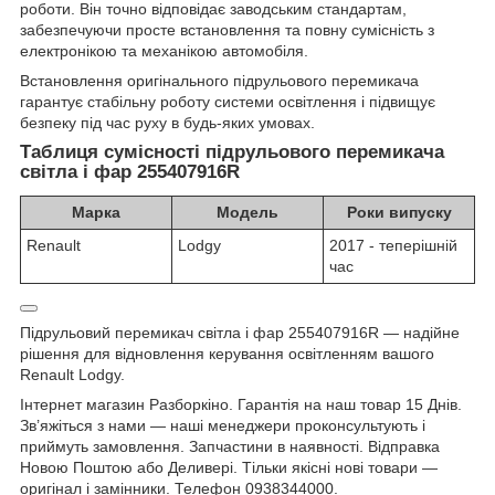
роботи. Він точно відповідає заводським стандартам,
забезпечуючи просте встановлення та повну сумісність з
електронікою та механікою автомобіля.
Встановлення оригінального підрульового перемикача
гарантує стабільну роботу системи освітлення і підвищує
безпеку під час руху в будь-яких умовах.
Таблиця сумісності підрульового перемикача
світла і фар 255407916R
Марка
Модель
Роки випуску
Renault
Lodgy
2017 - теперішній
час
Підрульовий перемикач світла і фар 255407916R — надійне
рішення для відновлення керування освітленням вашого
Renault Lodgy.
Інтернет магазин Разборкіно. Гарантія на наш товар 15 Днів.
Зв’яжіться з нами — наші менеджери проконсультують і
приймуть замовлення. Запчастини в наявності. Відправка
Новою Поштою або Деливері. Тільки якісні нові товари —
оригінал і замінники. Телефон 0938344000.