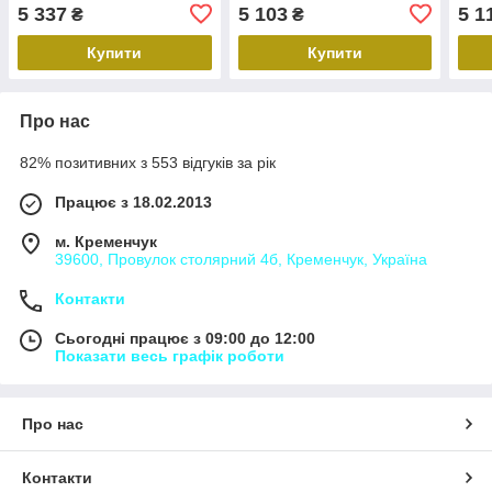
(2017-...) Оригінал
MCV (2013-2016)
Ориг
5 337
5 103
5 1
₴
₴
255407916R
Оригінал 255408317R,
2554
255403924R Рено логан
Купити
Купити
Про нас
82% позитивних з 553 відгуків за рік
Працює з 18.02.2013
м. Кременчук
39600, Провулок столярний 4б, Кременчук, Україна
Контакти
Сьогодні працює з 09:00 до 12:00
Показати весь графік роботи
Про нас
Контакти