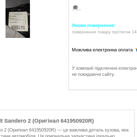
повернення товару протягом 14
У компанії підключені електро
не покидаючи сайту.
t Sandero 2 (Оригінал 641950920R)
ro 2 (Оригінал 641950920R) — це важлива деталь кузова, яка
стини автомобіля. Ця оригінальна запчастина ідеально