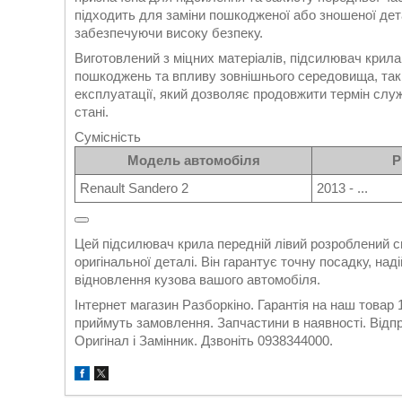
підходить для заміни пошкодженої або зношеної дет
забезпечуючи високу безпеку.
Виготовлений з міцних матеріалів, підсилювач крила 
пошкоджень та впливу зовнішнього середовища, таких
експлуатації, який дозволяє продовжити термін слу
стані.
Сумісність
Модель автомобіля
Р
Renault Sandero 2
2013 - ...
Цей підсилювач крила передній лівий розроблений сп
оригінальної деталі. Він гарантує точну посадку, над
відновлення кузова вашого автомобіля.
Інтернет магазин Разборкіно. Гарантія на наш товар
приймуть замовлення. Запчастини в наявності. Відпр
Оригінал і Замінник. Дзвоніть 0938344000.