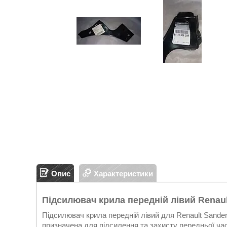
Опис
Характеристики
Підсилювач крила передній лівий Renaul
Підсилювач крила передній лівий для Renault Sande
призначена для підсилення та захисту передньої ча