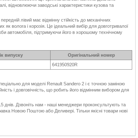
алі, відновлюючи заводські характеристики кузова та
передній лівий має відмінну стійкість до механічних
 як волога і корозія. Це ідеальний вибір для довготривалої
жби автомобіля, підтримуючи його в хорошому технічному
ік випуску
Оригінальний номер
641950920R
еціально для моделі Renault Sandero 2 і є точною заміною
ійність і довговічність, що робить його відмінним вибором для
 15 днів. Дзвоніть нам - наші менеджери проконсультують та
авка Новою Поштою або Деливері. Тільки якісні товари нові