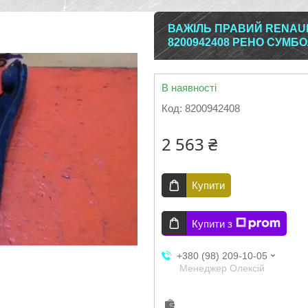
ВАЖІЛЬ ПРАВИЙ RENAULT
8200942408 РЕНО СУМБ
В наявності
Код:
8200942408
2 563 ₴
Купити
Купити з
+380 (98) 209-10-05
Менеджер Олексій