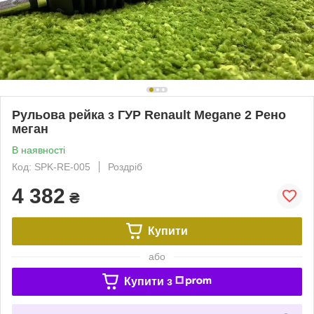
Рульова рейка з ГУР Renault Megane 2 Рено
меган
В наявності
Код: SPK-RE-005
Роздріб
4 382
₴
Купити
або
Купити з