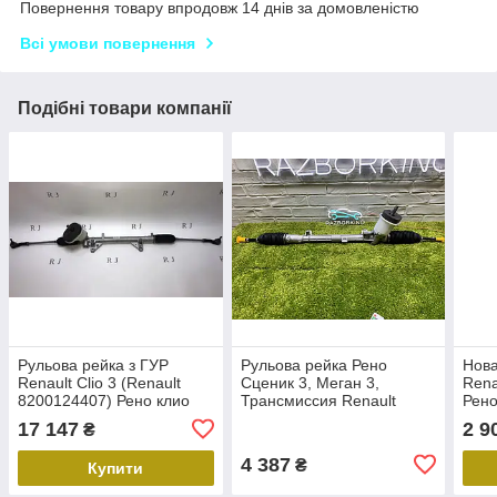
Повернення товару впродовж 14 днів за домовленістю
Всі умови повернення
Подібні товари компанії
Рульова рейка з ГУР
Рульова рейка Рено
Нова
Renault Clio 3 (Renault
Сценик 3, Меган 3,
Rena
8200124407) Рено клио
Трансмиссия Renault
Рено
(Grand) 2009-2015
17 147
2 9
₴
4 387
₴
Купити