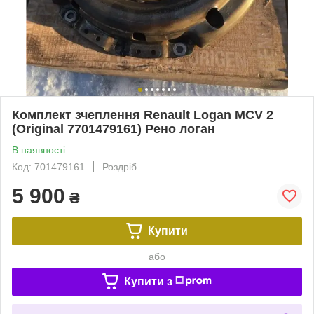
Комплект зчеплення Renault Logan MCV 2
(Original 7701479161) Рено логан
В наявності
Код: 701479161
Роздріб
5 900
₴
Купити
або
Купити з