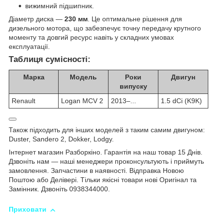
вижимний підшипник.
Діаметр диска —
230 мм
. Це оптимальне рішення для
дизельного мотора, що забезпечує точну передачу крутного
моменту та довгий ресурс навіть у складних умовах
експлуатації.
Таблиця сумісності:
Марка
Модель
Роки
Двигун
випуску
Renault
Logan MCV 2
2013–...
1.5 dCi (K9K)
Також підходить для інших моделей з таким самим двигуном:
Duster, Sandero 2, Dokker, Lodgy.
Інтернет магазин Разборкіно. Гарантія на наш товар 15 Днів.
Дзвоніть нам — наші менеджери проконсультують і приймуть
замовлення. Запчастини в наявності. Відправка Новою
Поштою або Делівері. Тільки якісні товари нові Оригінал та
Замінник. Дзвоніть 0938344000.
Приховати