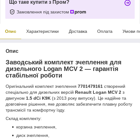
Що таке купити з Пром?
Замовлення під захистом
Опис
Характеристики
Доставка
Оплата
Умови п
Опис
Заводський комплект зчеплення для
дизельного Logan MCV 2 — гарантія
стабільної роботи
Оригінальний комплект зчеплення
7701479161
створений
спеціально для дизельних версій
Renault Logan MCV 2
з
двигуном
1.5 dCi K9K
(з 2013 року випуску). Це надійне та
довговічне рішення, яке дозволяє забезпечити плавну роботу
трансмісії та комфортну їзду.
Склад комплекту:
корзина зчеплення,
диск зчеплення,