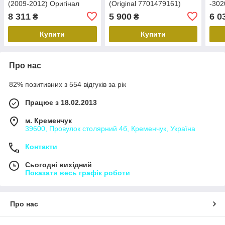
(2009-2012) Оригінал
(Original 7701479161)
-302
302058324R Рено логан
Рено сандеро
8 311
5 900
6 0
₴
₴
Купити
Купити
Про нас
82% позитивних з 554 відгуків за рік
Працює з 18.02.2013
м. Кременчук
39600, Провулок столярний 4б, Кременчук, Україна
Контакти
Сьогодні вихідний
Показати весь графік роботи
Про нас