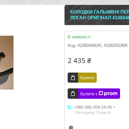
КОЛОДКИ ГАЛЬМІВНІ ПЕРЕ
ЛОГАН ОРИГІНАЛ 4106046
В наявності
Код:
410604682R, 410605536R
2 435 ₴
Купити
Купити з
+380 (98) 209-10-05
Менеджер Олексій