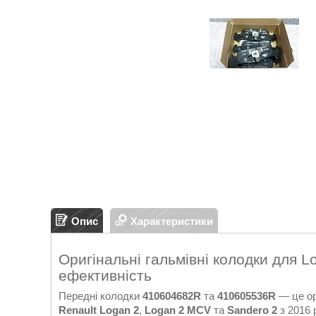
Опис
Характеристики
Оригінальні гальмівні колодки для Lo
ефективність
Передні колодки
410604682R
та
410605536R
— це ор
Renault Logan 2
,
Logan 2 MCV
та
Sandero 2
з 2016 