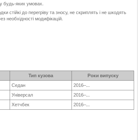
 у будь-яких умовах.
дки стійкі до перегріву та зносу, не скриплять і не шкодять
з необхідності модифікацій.
Тип кузова
Роки випуску
Седан
2016–...
Універсал
2016–...
Хетчбек
2016–...