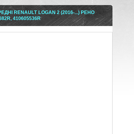
ДНІ RENAULT LOGAN 2 (2016-...) РЕНО
82R, 410605536R