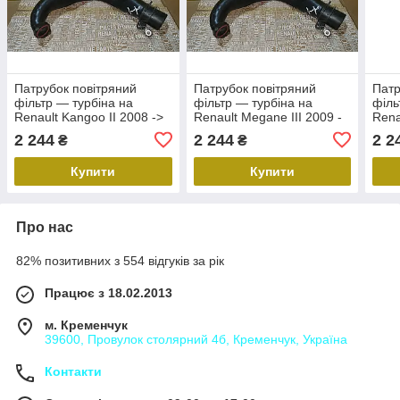
Патрубок повітряний
Патрубок повітряний
Патр
фільтр — турбіна на
фільтр — турбіна на
філь
Renault Kangoo II 2008 ->
Renault Megane III 2009 -
Rena
1.5dCi — кенго 2
>2016 1.5dCi — меган 3
1.5d
2 244
2 244
2 2
₴
₴
(Оригінал) - 8200645723
(Оригінал) - 8200645723
— 8
Купити
Купити
Про нас
82% позитивних з 554 відгуків за рік
Працює з 18.02.2013
м. Кременчук
39600, Провулок столярний 4б, Кременчук, Україна
Контакти