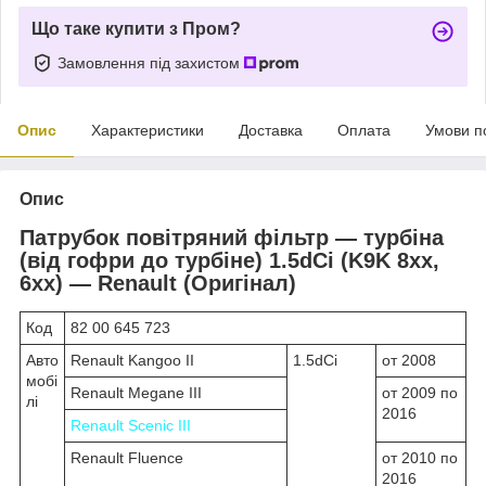
Що таке купити з Пром?
Замовлення під захистом
Опис
Характеристики
Доставка
Оплата
Умови п
Опис
Патрубок повітряний фільтр — турбіна
(від гофри до турбіне) 1.5dCi (K9K 8xx,
6xx) — Renault (Оригінал)
Код
82 00 645 723
Авто
Renault Kangoo II
1.5dCi
от 2008
мобі
Renault Megane III
от 2009 по
лі
2016
Renault Scenic III
Renault Fluence
от 2010 по
2016