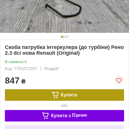
Скоба патрубка інтеркулера (до турбіни) Рено
2.3 dci нова Renault (Original)
В наявності
Код: 7701071287
Роздріб
847
₴
Купити
або
Купити з