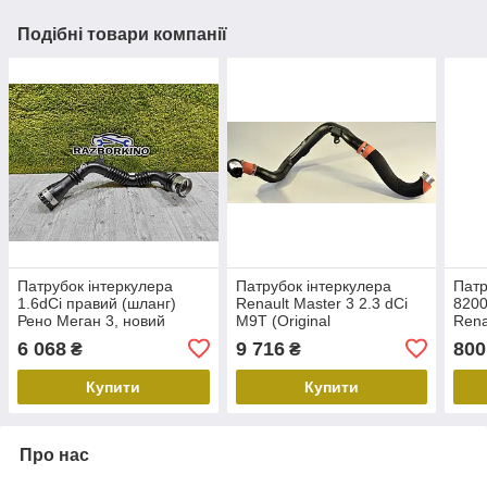
Подібні товари компанії
Патрубок інтеркулера
Патрубок інтеркулера
Патр
1.6dCi правий (шланг)
Renault Master 3 2.3 dCi
8200
Рено Меган 3, новий
M9T (Original
Rena
Renault Megane 3
144601765R) Рено мастер
6 068
9 716
800
₴
₴
144603264R (оригінал)
Купити
Купити
Про нас