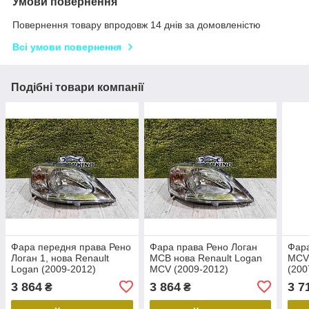
Умови повернення
Повернення товару впродовж 14 днів за домовленістю
Всі умови повернення
Подібні товари компанії
Фара передня права Рено
Фара права Рено Логан
Фара
Логан 1, нова Renault
МСВ нова Renault Logan
MCV
Logan (2009-2012)
MCV (2009-2012)
(200
Оригінал 8200744754
Оригінал 8200744754
нови
3 864
3 864
3 7
₴
₴