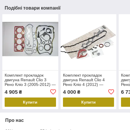
Подібні товари компанії
Комплект прокладок
Комплект прокладок
Комп
двигуна Renault Clio 3
двигуна Renault Clio 4
двиг
Рено Кліо 3 (2005-2012) —
Рено Кліо 4 (2012) —
Рено
Renault (Оригінал)
Renault (Оригінал)
Rena
4 905
4 000
6 7
₴
₴
7701479013
7701476729
770
Купити
Купити
Про нас