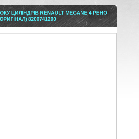
КУ ЦИЛІНДРІВ RENAULT MEGANE 4 РЕНО
I (ОРИГІНАЛ) 8200741290