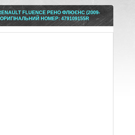
RENAULT FLUENCE РЕНО ФЛЮЄНС (2009-
 ОРИГІНАЛЬНИЙ НОМЕР: 479109155R