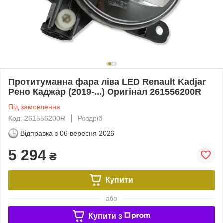
Протитуманна фара ліва LED Renault Kadjar
Рено Каджар (2019-...) Оригінал 261556200R
Під замовлення
Код: 261556200R
Роздріб
Відправка з
06 вересня 2026
5 294
₴
Купити
або
Купити з