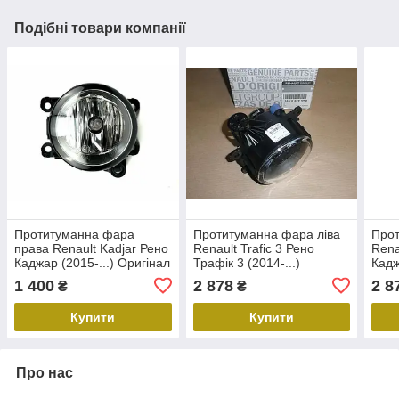
Подібні товари компанії
Протитуманна фара
Протитуманна фара ліва
Прот
права Renault Kadjar Рено
Renault Trafic 3 Рено
Rena
Каджар (2015-...) Оригінал
Трафік 3 (2014-...)
Кадж
261508209R
Оригінал 261558707R
Ориг
1 400
2 878
2 8
₴
₴
туманка
Купити
Купити
Про нас