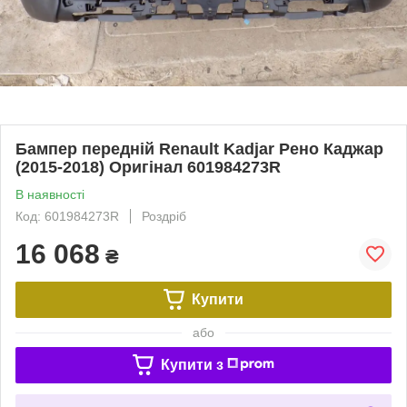
Бампер передній Renault Kadjar Рено Каджар
(2015-2018) Оригінал 601984273R
В наявності
Код: 601984273R
Роздріб
16 068
₴
Купити
або
Купити з