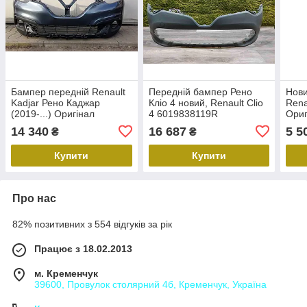
Бампер передній Renault
Передній бампер Рено
Нови
Kadjar Рено Каджар
Кліо 4 новий, Renault Clio
Rena
(2019-...) Оригінал
4 6019838119R
Ориг
620222588R
Рено
14 340
16 687
5 5
₴
₴
пере
Купити
Купити
Про нас
82% позитивних з 554 відгуків за рік
Працює з 18.02.2013
м. Кременчук
39600, Провулок столярний 4б, Кременчук, Україна