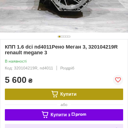
КПП 1.6 dci nd4011Рено Меган 3, 320104219R
renault megane 3
В наявності
Код: 320104219R, nd4011
Роздріб
5 600
₴
Купити
або
Купити з