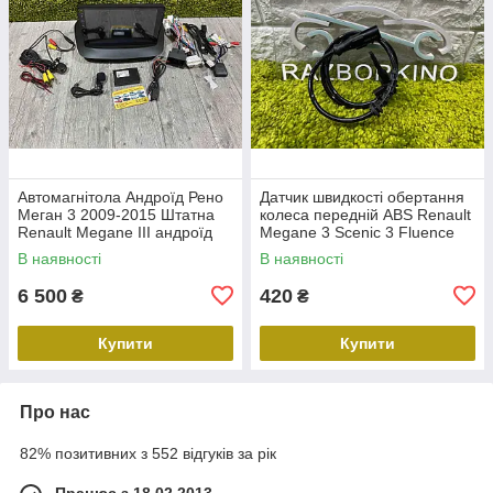
Автомагнітола Андроїд Рено
Датчик швидкості обертання
Меган 3 2009-2015 Штатна
колеса передній ABS Renault
Renault Megane III андроїд
Megane 3 Scenic 3 Fluence
10.0 1G RAM 16Gb ROM Wi-
Duster Датчик ABS передній
В наявності
В наявності
Fi камера
Рено Меган 3 479109155
6 500
420
₴
₴
Купити
Купити
Про нас
82% позитивних з 552 відгуків за рік
Працює з 18.02.2013