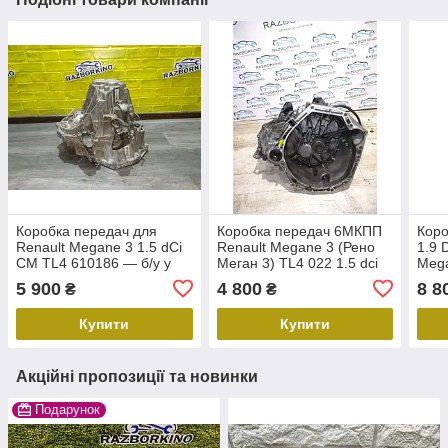
Коробка передач для
Коробка передач 6МКПП
Коро
Renault Megane 3 1.5 dCi
Renault Megane 3 (Рено
1.9 
CM TL4 610186 — б/у у
Меган 3) TL4 022 1.5 dci
Mega
хорошому стані
8200790637
Сцен
5 900
4 800
8 8
₴
₴
Купити
Купити
Акційні пропозиції та новинки
Подарунок