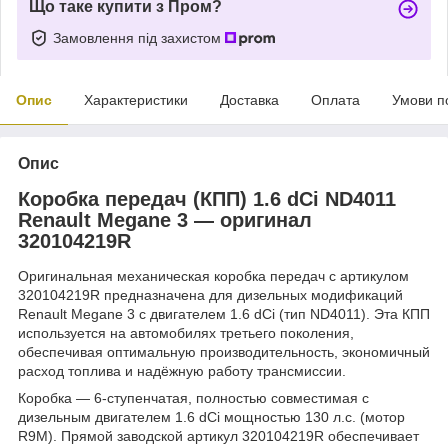
Що таке купити з Пром?
Замовлення під захистом
Опис
Характеристики
Доставка
Оплата
Умови п
Опис
Коробка передач (КПП) 1.6 dCi ND4011
Renault Megane 3 — оригинал
320104219R
Оригинальная механическая коробка передач с артикулом
320104219R предназначена для дизельных модификаций
Renault Megane 3 с двигателем 1.6 dCi (тип ND4011). Эта КПП
используется на автомобилях третьего поколения,
обеспечивая оптимальную производительность, экономичный
расход топлива и надёжную работу трансмиссии.
Коробка — 6-ступенчатая, полностью совместимая с
дизельным двигателем 1.6 dCi мощностью 130 л.с. (мотор
R9M). Прямой заводской артикул 320104219R обеспечивает