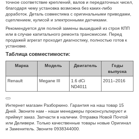
точное соответствие креплений, валов и передаточных чисел,
благодаря чему установка возможна без каких-либо
доработок. Деталь совместима с оригинальными приводами,
сцеплением, кулисой и электронными датчиками.
Рекомендуется для полной замены вышедшей из строя КПП
или в случае капитального ремонта трансмиссии. Перед
продажей агрегат проходит диагностику, полностью готов к
установке.
Таблица совместимости:
Марка
Модель
Двигатель
Годы
выпуска
Renault
Megane III
1.6 dCi
2011–2016
ND4011
Интернет магазин Разборкино. Гарантия на наш товар 15
Дней. Звоните нам - наши менеджеры проконсультируют и
приймут заказ. Запчасти в наличии. 0тправка Новой Почтой
или Деливери. Только качественные товары новые Оригинал
и Заменитель. Звоните 0938344000.