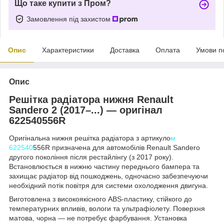
Що таке купити з Пром?
Замовлення під захистом
Опис
Характеристики
Доставка
Оплата
Умови п
Опис
Решітка радіатора нижня Renault
Sandero 2 (2017–...) — оригінал
622540556R
Оригінальна нижня решітка радіатора з артикуло
м
622540
556R призначена для автомобілів Renault Sandero
другого покоління після рестайлінгу (з 2017 року).
Встановлюється в нижню частину переднього бампера та
захищає радіатор від пошкоджень, одночасно забезпечуючи
необхідний потік повітря для системи охолодження двигуна.
Виготовлена з високоякісного ABS-пластику, стійкого до
температурних впливів, вологи та ультрафіолету. Поверхня
матова, чорна — не потребує фарбування. Установка