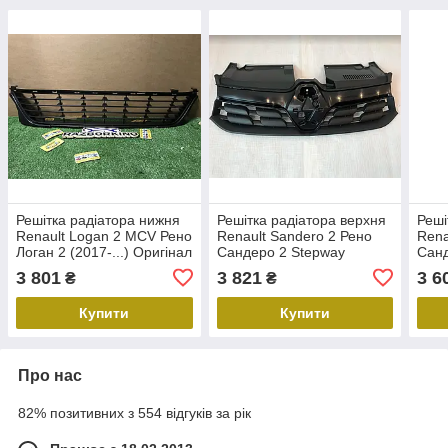
Решітка радіатора нижня
Решітка радіатора верхня
Реші
Renault Logan 2 MCV Рено
Renault Sandero 2 Рено
Rena
Логан 2 (2017-...) Оригінал
Сандеро 2 Stepway
Санд
622540556R
(2017-...) Оригінал
Ориг
3 801
3 821
3 6
₴
₴
623106214R
Купити
Купити
Про нас
82% позитивних з 554 відгуків за рік