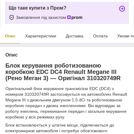
Що таке купити з Пром?
Замовлення під захистом
Опис
Характеристики
Доставка
Оплата
Умови п
Опис
Блок керування роботизованою
коробкою EDC DC4 Renault Megane III
(Рено Меган 3) — Оригінал 310320749R
Оригінальний блок керування трансмісією EDC (DC4) з
номером 310320749R застосовується на автомобілях Renault
Megane III з дизельним двигуном 1.5 dCi та роботизованою
коробкою передач з двома зчепленнями. Він відповідає за
роботу зчеплень, перемикання передач і загальне керування
коробкою у всіх режимах руху.
Блок встановлюється у штатне місце, підключається до
електромережі автомобіля і потребує обов’язкового