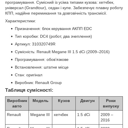
програмування. Сумісний із усіма типами кузова: хетчбек,
універсал (Grandtour), седан і купе. Забезпечує плавну роботу
КПП, надійне перемикання та довговічність трансмісії.
Характеристики:
Призначення: блок керування АКПП EDC
Тип коробки: DC4 (робот, два зчеплення)
Артикул: 310320749R
Сумісність: Renault Megane III 1.5 dCi (2009–2016)
Програмування: обов’язкове
Встановлення: штатне місце
Стан: оригінал
Виробник: Renault Group
Таблиця сумісності:
Виробник
Модель
Кузов
Двигун
Роки
авто
випуску
Renault
Megane III
хетчбек
1.5 dCi
2009 –
2016