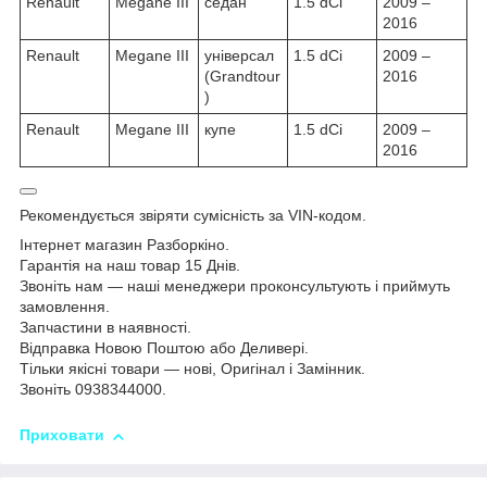
Renault
Megane III
седан
1.5 dCi
2009 –
2016
Renault
Megane III
універсал
1.5 dCi
2009 –
(Grandtour
2016
)
Renault
Megane III
купе
1.5 dCi
2009 –
2016
Рекомендується звіряти сумісність за VIN-кодом.
Інтернет магазин Разборкіно.
Гарантія на наш товар 15 Днів.
Звоніть нам — наші менеджери проконсультують і приймуть
замовлення.
Запчастини в наявності.
Відправка Новою Поштою або Деливері.
Тільки якісні товари — нові, Оригінал і Замінник.
Звоніть 0938344000.
Приховати