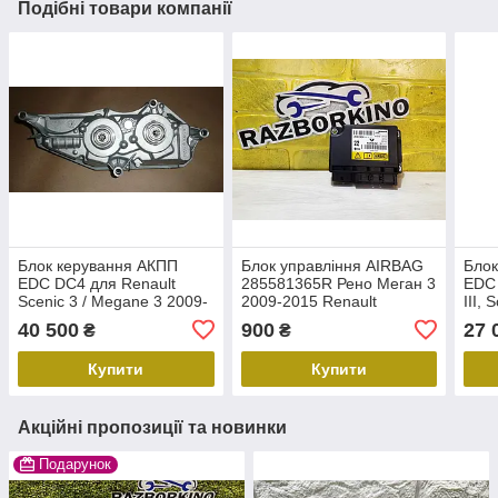
Подібні товари компанії
Блок керування АКПП
Блок управління AIRBAG
Блок
EDC DC4 для Renault
285581365R Рено Меган 3
EDC 
Scenic 3 / Megane 3 2009-
2009-2015 Renault
III, 
2016 — оригінал Renault
Megane 3
310
40 500
900
27 
₴
₴
310
Купити
Купити
Акційні пропозиції та новинки
Подарунок