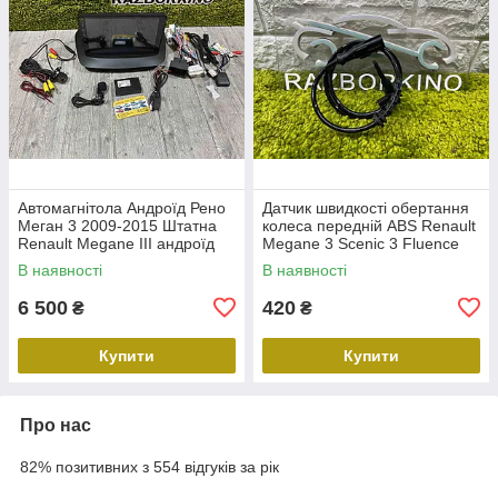
Автомагнітола Андроїд Рено
Датчик швидкості обертання
Меган 3 2009-2015 Штатна
колеса передній ABS Renault
Renault Megane III андроїд
Megane 3 Scenic 3 Fluence
10.0 1G RAM 16Gb ROM Wi-
Duster Датчик ABS передній
В наявності
В наявності
Fi камера
Рено Меган 3 479109155
6 500
420
₴
₴
Купити
Купити
Про нас
82% позитивних з 554 відгуків за рік