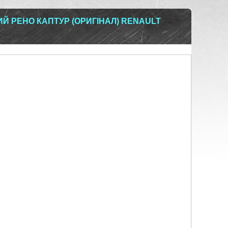
Й РЕНО КАПТУР (ОРИГІНАЛ) RENAULT