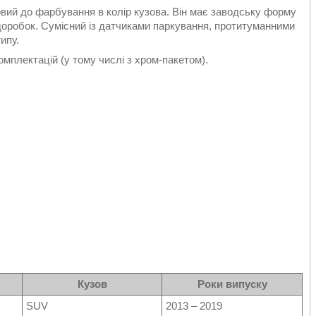
вий до фарбування в колір кузова. Він має заводську форму
з доробок. Сумісний із датчиками паркування, протитуманними
ипу.
омплектацій (у тому числі з хром-пакетом).
Кузов
Роки випуску
SUV
2013 – 2019