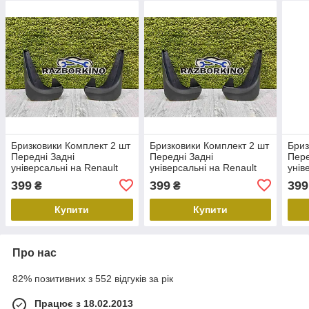
Бризковики Комплект 2 шт
Бризковики Комплект 2 шт
Бриз
Передні Задні
Передні Задні
Пере
універсальні на Renault
універсальні на Renault
унів
Sandero 1,2 Рено Сандера
Logan 1,2 Рено Логан 1,2
Clio
399
399
399
₴
₴
1,2 новые
новые
1,2,
Купити
Купити
Про нас
82% позитивних з 552 відгуків за рік
Працює з 18.02.2013