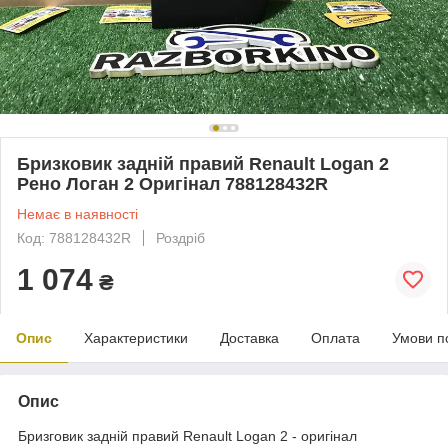
Бризковик задній правий Renault Logan 2
Рено Логан 2 Оригінал 788128432R
Немає в наявності
Код: 788128432R
Роздріб
1 074
₴
Опис
Характеристики
Доставка
Оплата
Умови п
Опис
Бризговик задній правий Renault Logan 2 - оригінал