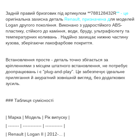
Задній правий бризговик під артикулом **788128432R
** - це
оригінальна захисна деталь
Renault, призначена д
ля моделей
Logan другого покоління. Виконано з ударостійкого ABS-
пластику, стійкого до каміння, води, бруду, ультрафіолету та
температурних коливань . Надійно захищає нижню частину
кузова, зберігаючи лакофарбове покриття.
Встановлення просте - деталь точно збігається за
кріпленнями з місцем штатного встановлення, не потребує
доопрацювань і є "plug-and-play". Це забезпечує ідеальне
прилягання й акуратний зовнішній вигляд, без додаткових
зусиль.
### Таблиця сумісності
| Марка | Модель | Рік випуску |
| ------- | ------------ | ----------- |
| Renault | Logan II | 2012-... |