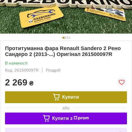
Протитуманна фара Renault Sandero 2 Рено
Сандеро 2 (2013-...) Оригінал 261500097R
В наявності
Код: 261500097R
Роздріб
2 269
₴
Купити
або
Купити з