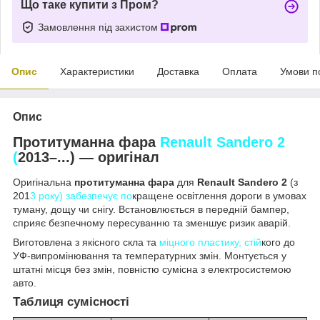
Що таке купити з Пром?
Замовлення під захистом
Опис
Характеристики
Доставка
Оплата
Умови п
Опис
Протитуманна фара
Renault Sandero 2
(
2013–...) — оригінал
Оригінальна
протитуманна фара
для
Renault Sandero 2
(з
201
3 року) забезпечує по
кращене освітлення дороги в умовах
туману, дощу чи снігу. Встановлюється в передній бампер,
сприяє безпечному пересуванню та зменшує ризик аварій.
Виготовлена з якісного скла та
міцного пластику, стій
кого до
УФ-випромінювання та температурних змін. Монтується у
штатні місця без змін, повністю сумісна з електросистемою
авто.
Таблиця сумісності