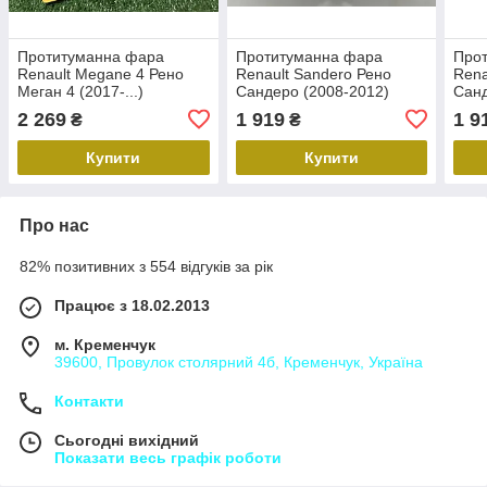
Протитуманна фара
Протитуманна фара
Про
Renault Megane 4 Рено
Renault Sandero Рено
Rena
Меган 4 (2017-...)
Сандеро (2008-2012)
Санд
Оригінал 261500097R
Оригінал 261508367R
Ориг
2 269
1 919
1 9
₴
₴
Купити
Купити
Про нас
82% позитивних з 554 відгуків за рік
Працює з 18.02.2013
м. Кременчук
39600, Провулок столярний 4б, Кременчук, Україна
Контакти
Сьогодні вихідний
Показати весь графік роботи