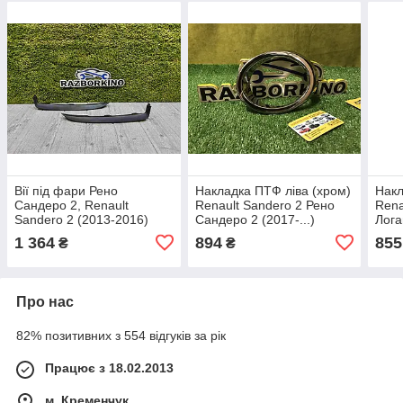
Вії під фари Рено
Накладка ПТФ ліва (хром)
Накл
Сандеро 2, Renault
Renault Sandero 2 Рено
Rena
Sandero 2 (2013-2016)
Сандеро 2 (2017-...)
Лога
Оригінал 260E01288R
Оригінал 261A30252R
Ориг
1 364
894
855
₴
₴
Про нас
82% позитивних з 554 відгуків за рік
Працює з 18.02.2013
м. Кременчук