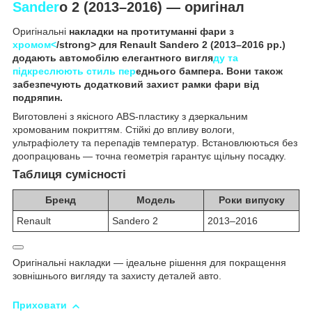
Sander
o 2 (2013–2016) — оригінал
Оригінальні
накладки на протитуманні фари з
хромом<
/strong> для
Renault Sandero 2
(2013–2016 рр.)
додають автомобілю елегантного вигля
ду та
підкреслюють стиль пер
еднього бампера. Вони також
забезпечують додатковий захист рамки фари від
подряпин.
Виготовлені з якісного ABS-пластику з дзеркальним
хромованим покриттям. Стійкі до впливу вологи,
ультрафіолету та перепадів температур. Встановлюються без
доопрацювань — точна геометрія гарантує щільну посадку.
Таблиця сумісності
Бренд
Модель
Роки випуску
Renault
Sandero 2
2013–2016
Оригінальні накладки — ідеальне рішення для покращення
зовнішнього вигляду та захисту деталей авто.
Приховати