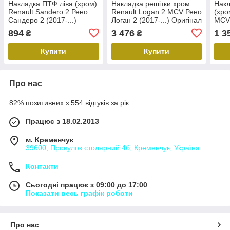
Накладка ПТФ ліва (хром)
Накладка решітки хром
Нак
Renault Sandero 2 Рено
Renault Logan 2 MCV Рено
(хро
Сандеро 2 (2017-...)
Логан 2 (2017-...) Оригінал
MCV 
Оригінал 261A30252R
623857618R
(201
894
3 476
1 3
₴
₴
261
Купити
Купити
Про нас
82% позитивних з 554 відгуків за рік
Працює з 18.02.2013
м. Кременчук
39600, Провулок столярний 4б, Кременчук, Україна
Контакти
Сьогодні працює з 09:00 до 17:00
Показати весь графік роботи
Про нас