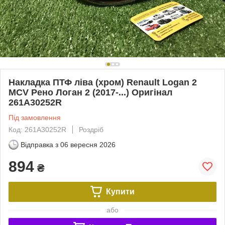
Накладка ПТФ ліва (хром) Renault Logan 2
MCV Рено Логан 2 (2017-...) Оригінал
261A30252R
Під замовлення
Код: 261A30252R
Роздріб
Відправка з
06 вересня 2026
894
₴
Купити
або