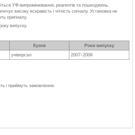
оїться УФ-випромінювання, реагентів та пошкоджень.
печує високу яскравість і чіткість сигналу. Установка не
ть оригіналу.
оку випуску.
Кузов
Роки випуску
універсал
2007–2008
ь і приймуть замовлення.