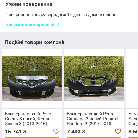
Умови повернення
Повернення товару впродовж 14 днів за домовленістю
Всі умови повернення
Подібні товари компанії
Бампер передній Рено
Бампер передній Рено
Бамп
Сценік 3 новий, Renault
Сандеро 2 новий Renault
Sand
Scenic 3 (2013-2016)
Sandero 2 (2013-2016)
Санд
Оригінал 620104524X
Оригінал 620222601R
Ориг
15 741
7 493
8 5
₴
₴