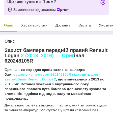
Що таке купити з Пром?
Замовлення під захистом
Опис
Характеристики
Доставка
Оплата
Умови п
Опис
Захист бампера передній правий Renault
Logan
2 (2013–2016) — Ориг
інал
620248105R
Оригінальна
передня права захисна накладка
бам
пераrong> з номером
620248105R
підходить для
автомобілів
Renault Log
an 2
, що випускалися з 2013 по
2016 рік. Встановлюється з внутрішнього боку
переднього правого кута бампера для захисту кузова та
елементів підвіски від води, пилу та механічних
пошкоджень.
Деталь виготовлена з якісного пластику, який витримує удари
та зміни температур. Монтується у штатні кріплення без