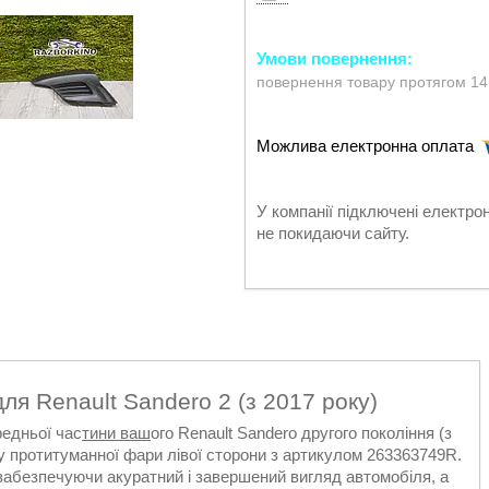
повернення товару протягом 14
У компанії підключені електро
не покидаючи сайту.
ля Renault Sandero 2 (з 2017 року)
редньої час
тини ваш
ого Renault Sandero другого покоління (з
у протитуманної фари лівої сторони з артикулом 263363749R.
 забезпечуючи акуратний і завершений вигляд автомобіля, а