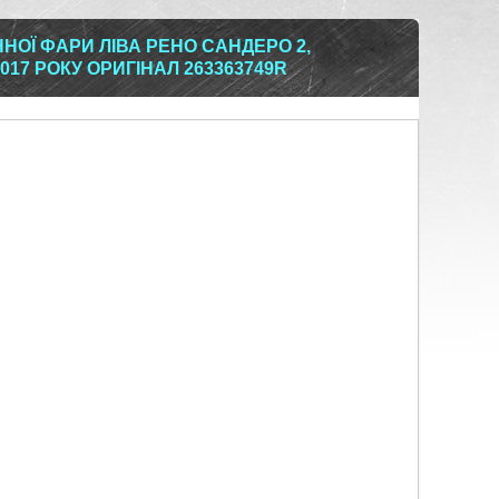
ОЇ ФАРИ ЛІВА РЕНО САНДЕРО 2,
017 РОКУ ОРИГІНАЛ 263363749R