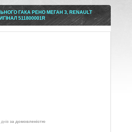
НОГО ГАКА РЕНО МЕГАН 3, RENAULT
РИГІНАЛ 511800001R
 днів
за домовленістю