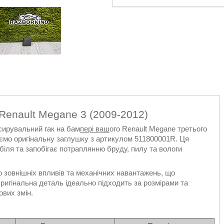
Renault Megane 3 (2009-2012)
ксирувальний гак на бам
пері ваш
ого Renault Megane третього
уємо оригінальну заглушку з артикулом 511800001R. Ця
біля та запобігає потраплянню бруду, пилу та вологи
о зовнішніх впливів та механічних навантажень, що
 Оригінальна деталь ідеально підходить за розмірами та
вих змін.