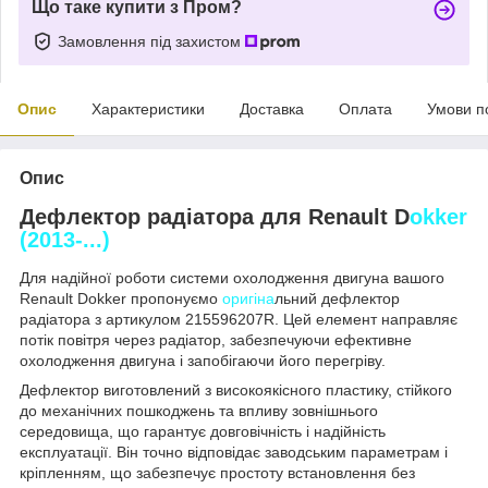
Що таке купити з Пром?
Замовлення під захистом
Опис
Характеристики
Доставка
Оплата
Умови п
Опис
Дефлектор радіатора для Renault D
okker
(2013-...)
Для надійної роботи системи охолодження двигуна вашого
Renault Dokker пропонуємо
оригіна
льний дефлектор
радіатора з артикулом 215596207R. Цей елемент направляє
потік повітря через радіатор, забезпечуючи ефективне
охолодження двигуна і запобігаючи його перегріву.
Дефлектор виготовлений з високоякісного пластику, стійкого
до механічних пошкоджень та впливу зовнішнього
середовища, що гарантує довговічність і надійність
експлуатації. Він точно відповідає заводським параметрам і
кріпленням, що забезпечує простоту встановлення без