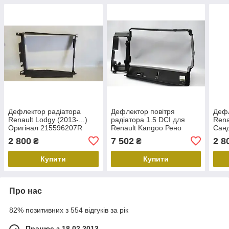
Дефлектор радіатора
Дефлектор повітря
Дефл
Renault Lodgy (2013-...)
радіатора 1.5 DCI для
Rena
Оригінал 215596207R
Renault Kangoo Рено
Санд
лоджі рено
Кангу 2013 -2017
Ориг
2 800
7 502
2 8
₴
₴
215542358R Оригінал
новий
Купити
Купити
Про нас
82% позитивних з 554 відгуків за рік
Працює з 18.02.2013