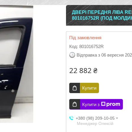
ДВЕРІ ПЕРЕДНЯ ЛІВА REN
801016752R (ПОД МОЛДИН
Під замовлення
Код:
801016752R
Відправка з 06 вересня 20
22 882 ₴
Купити
Купити з
+380 (98) 209-10-05
Менеджер Олексій