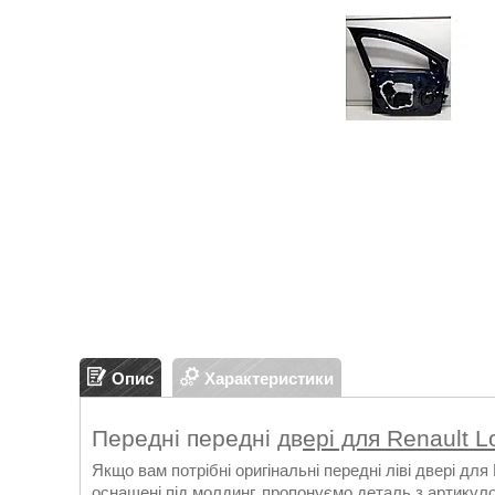
Опис
Характеристики
Передні передні дв
ері для Renault 
Якщо вам потрібні оригінальні передні ліві двері для 
оснащені під молдинг, пропонуємо деталь з артикуло