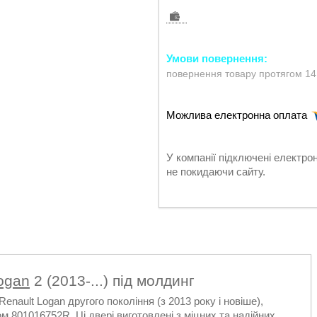
повернення товару протягом 14
У компанії підключені електро
не покидаючи сайту.
Logan
2 (2013-...) під молдинг
Renault Logan другого покоління (з 2013 року і новіше),
м 801016752R. Ці двері виготовлені з міцних та надійних